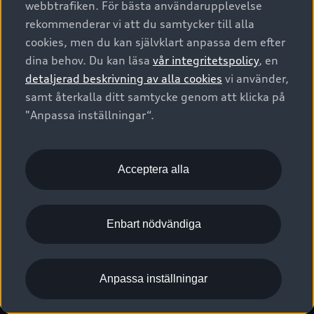
webbtrafiken. För bästa användarupplevelse
Kontakta oss
Garantier
Sportback
Företagsleasing
rekommenderar vi att du samtycker till alla
Finansiering
Boka Service online
Försäkring
cookies, men du kan självklart anpassa dem efter
Audi Sport
Audi exclusive
dina behov. Du kan läsa
vår integritetspolicy
, en
Audi Återförsäljare/-serviceverkstad
Digitala manualer för din Audi
© 2026 AUDI SVERIGE. All Rights Reserved.
detaljerad beskrivning av alla cookies
vi använder,
Provkörning
myAudi
Audi Collection – livsstilsartiklar
samt återkalla ditt samtycke genom att klicka på
Utgivare
Juridiskt
Juridiskt Audi AG
"Anpassa inställningar“.
Pressmeddelanden
Juridiskt Audi Digital Giveaway
Vanliga frågor
Tillgänglighetsredogörelse
Cookies
Nyhetsbrev
2G/3G nätet stängs ned - Hur påverkas min bil av detta?
Anpassa inställningar för cookies
Acceptera alla
Vårt hållbarhetsarbete
Visselblåsarkanaler
Lediga tjänster huvudkontor
Enbart nödvändiga
Lediga tjänster hos Audi Återförsäljare
Kommentar till mediauppgifter om dataläcka
Anpassa inställningar