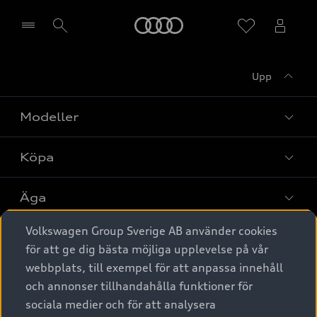
Meny
Upp
Välj återförsäljare
Modeller
Köpa
Alla modeller
Elbilar
Äga
Privaterbjudanden
Laddhybrider
Volkswagen Group Sverige AB använder cookies
Privatleasing
Tjänstebil
Service & tillbehör
A6 modellerna
för att ge dig bästa möjliga upplevelse på vår
Nya bilar i lager
webbplats, till exempel för att anpassa innehåll
Audi digital services
SUV
Om Audi Sverige
Tjänstebil
och annonser tillhandahålla funktioner för
Begagnade bilar i lager
Originaltillbehör - köp online
sociala medier och för att analysera
Avant
Business lease online
Audi approved :plus - så gott som nya