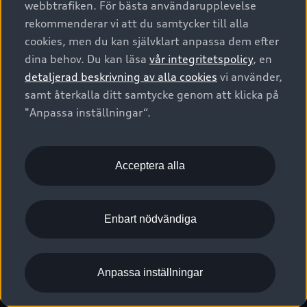
webbtrafiken. För bästa användarupplevelse
Kontakta oss
Garantier
Sportback
Företagsleasing
rekommenderar vi att du samtycker till alla
Finansiering
Boka Service online
Försäkring
cookies, men du kan självklart anpassa dem efter
Audi Sport
Audi exclusive
dina behov. Du kan läsa
vår integritetspolicy
, en
Audi Återförsäljare/-serviceverkstad
Digitala manualer för din Audi
© 2026 AUDI SVERIGE. All Rights Reserved.
detaljerad beskrivning av alla cookies
vi använder,
Provkörning
myAudi
Audi Collection – livsstilsartiklar
samt återkalla ditt samtycke genom att klicka på
Utgivare
Juridiskt
Juridiskt Audi AG
"Anpassa inställningar“.
Pressmeddelanden
Juridiskt Audi Digital Giveaway
Vanliga frågor
Tillgänglighetsredogörelse
Cookies
Nyhetsbrev
2G/3G nätet stängs ned - Hur påverkas min bil av detta?
Anpassa inställningar för cookies
Acceptera alla
Vårt hållbarhetsarbete
Visselblåsarkanaler
Lediga tjänster huvudkontor
Enbart nödvändiga
Lediga tjänster hos Audi Återförsäljare
Kommentar till mediauppgifter om dataläcka
Anpassa inställningar