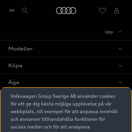
Meny
Upp
Välj återförsäljare
Modeller
Köpa
Alla modeller
Elbilar
Äga
Privaterbjudanden
Laddhybrider
Volkswagen Group Sverige AB använder cookies
Privatleasing
Tjänstebil
Service & tillbehör
A6 modellerna
för att ge dig bästa möjliga upplevelse på vår
Nya bilar i lager
webbplats, till exempel för att anpassa innehåll
Audi digital services
SUV
Om Audi Sverige
Tjänstebil
och annonser tillhandahålla funktioner för
Begagnade bilar i lager
Originaltillbehör - köp online
sociala medier och för att analysera
Avant
Business lease online
Audi approved :plus - så gott som nya