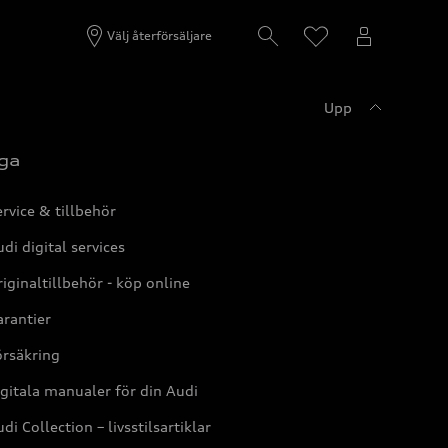
Välj återförsäljare
Upp
ga
rvice & tillbehör
di digital services
iginaltillbehör - köp online
rantier
örsäkring
gitala manualer för din Audi
di Collection – livsstilsartiklar