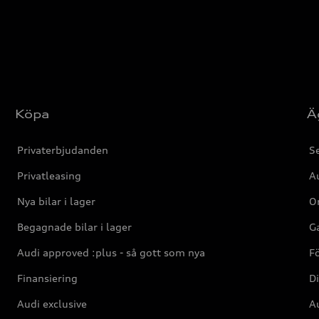
Köpa
Ä
Privaterbjudanden
Se
Privatleasing
Au
Nya bilar i lager
Or
Begagnade bilar i lager
Ga
Audi approved :plus - så gott som nya
F
Finansiering
Di
Audi exclusive
Au