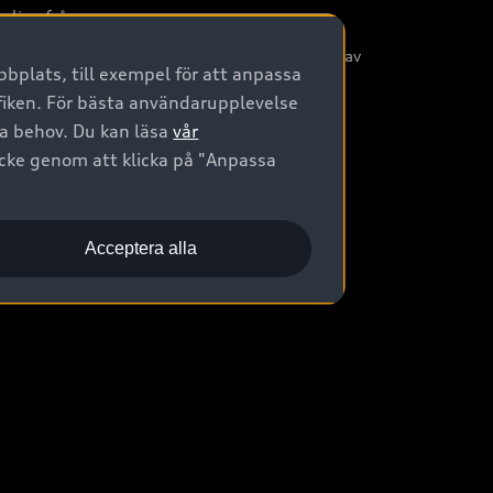
nliga frågor
/3G nätet stängs ned - Hur påverkas min bil av
bplats, till exempel för att anpassa
etta?
afiken. För bästa användarupplevelse
na behov. Du kan läsa
vår
ycke genom att klicka på "Anpassa
Acceptera alla