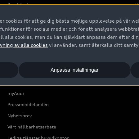
Provkörning
Va
2G
 cookies för att ge dig bästa möjliga upplevelse på vår web
d
 funktioner för sociala medier och för att analysera webbtr
ll alla cookies, men du kan självklart anpassa dem efter di
Om Audi Sverige
vning av alla cookies
vi använder, samt återkalla ditt samt
Kontakta oss
Anpassa inställningar
Boka Service online
Audi Återförsäljare/-serviceverkstad
myAudi
Pressmeddelanden
Nyhetsbrev
Vårt hållbarhetsarbete
Lediga tjänster huvudkontor