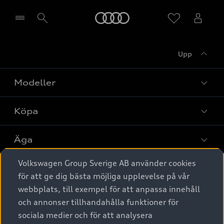
Meny
Upp
Välj återförsäljare
Modeller
Köpa
Alla modeller
Elbilar
Äga
Privaterbjudanden
Laddhybrider
Volkswagen Group Sverige AB använder cookies
Privatleasing
Tjänstebil
Service & tillbehör
A6 modellerna
för att ge dig bästa möjliga upplevelse på vår
Nya bilar i lager
webbplats, till exempel för att anpassa innehåll
Audi digital services
SUV
Om Audi Sverige
Tjänstebil
och annonser tillhandahålla funktioner för
Begagnade bilar i lager
Originaltillbehör - köp online
sociala medier och för att analysera
Avant
Business lease online
Audi approved :plus - så gott som nya