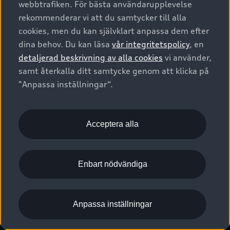
webbtrafiken. För bästa användarupplevelse
Kontakta oss
Garantier
Sportback
Företagsleasing
rekommenderar vi att du samtycker till alla
Finansiering
Boka Service online
Försäkring
cookies, men du kan självklart anpassa dem efter
Audi Sport
Audi exclusive
dina behov. Du kan läsa
vår integritetspolicy
, en
Audi Återförsäljare/-serviceverkstad
Digitala manualer för din Audi
© 2026 AUDI SVERIGE. All Rights Reserved.
detaljerad beskrivning av alla cookies
vi använder,
Provkörning
myAudi
Audi Collection – livsstilsartiklar
samt återkalla ditt samtycke genom att klicka på
Utgivare
Juridiskt
Juridiskt Audi AG
"Anpassa inställningar“.
Pressmeddelanden
Juridiskt Audi Digital Giveaway
Vanliga frågor
Tillgänglighetsredogörelse
Cookies
Nyhetsbrev
2G/3G nätet stängs ned - Hur påverkas min bil av detta?
Anpassa inställningar för cookies
Acceptera alla
Vårt hållbarhetsarbete
Visselblåsarkanaler
Lediga tjänster huvudkontor
Enbart nödvändiga
Lediga tjänster hos Audi Återförsäljare
Kommentar till mediauppgifter om dataläcka
Anpassa inställningar