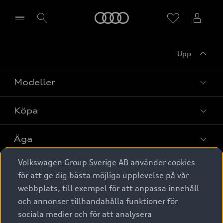
Meny
Upp
Välj återförsäljare
Modeller
Köpa
Alla modeller
Elbilar
Äga
Privaterbjudanden
Laddhybrider
Volkswagen Group Sverige AB använder cookies
Privatleasing
Tjänstebil
Service & tillbehör
A6 modellerna
för att ge dig bästa möjliga upplevelse på vår
Nya bilar i lager
webbplats, till exempel för att anpassa innehåll
Audi digital services
SUV
Om Audi Sverige
Tjänstebil
och annonser tillhandahålla funktioner för
Begagnade bilar i lager
Originaltillbehör - köp online
sociala medier och för att analysera
Avant
Business lease online
Audi approved :plus - så gott som nya