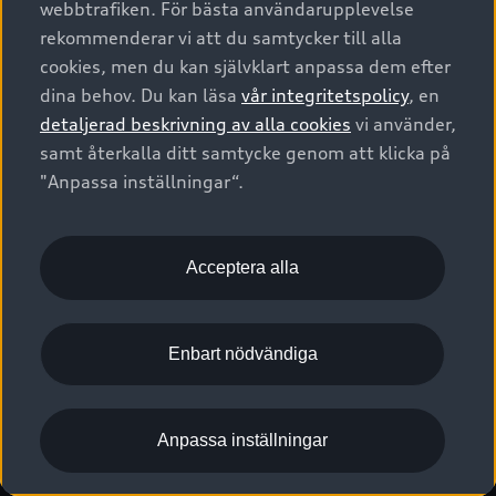
webbtrafiken. För bästa användarupplevelse
Kontakta oss
Garantier
Sportback
Företagsleasing
rekommenderar vi att du samtycker till alla
Finansiering
Boka Service online
Försäkring
cookies, men du kan självklart anpassa dem efter
Audi Sport
Audi exclusive
dina behov. Du kan läsa
vår integritetspolicy
, en
Audi Återförsäljare/-serviceverkstad
Digitala manualer för din Audi
© 2026 AUDI SVERIGE. All Rights Reserved.
detaljerad beskrivning av alla cookies
vi använder,
Provkörning
myAudi
Audi Collection – livsstilsartiklar
samt återkalla ditt samtycke genom att klicka på
Utgivare
Juridiskt
Juridiskt Audi AG
"Anpassa inställningar“.
Pressmeddelanden
Juridiskt Audi Digital Giveaway
Vanliga frågor
Tillgänglighetsredogörelse
Cookies
Nyhetsbrev
2G/3G nätet stängs ned - Hur påverkas min bil av detta?
Anpassa inställningar för cookies
Acceptera alla
Vårt hållbarhetsarbete
Visselblåsarkanaler
Lediga tjänster huvudkontor
Enbart nödvändiga
Lediga tjänster hos Audi Återförsäljare
Kommentar till mediauppgifter om dataläcka
Anpassa inställningar