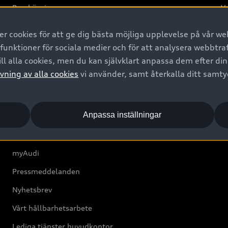
Provkörning
Va
2G
 cookies för att ge dig bästa möjliga upplevelse på vår web
d
 funktioner för sociala medier och för att analysera webbtr
ll alla cookies, men du kan självklart anpassa dem efter di
Om Audi Sverige
vning av alla cookies
vi använder, samt återkalla ditt samt
Kontakta oss
Anpassa inställningar
Boka Service online
Audi Återförsäljare/-serviceverkstad
myAudi
Pressmeddelanden
Nyhetsbrev
Vårt hållbarhetsarbete
Lediga tjänster huvudkontor