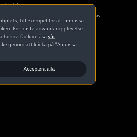
nliga frågor
/3G nätet stängs ned - Hur påverkas min bil av
bplats, till exempel för att anpassa
etta?
afiken. För bästa användarupplevelse
na behov. Du kan läsa
vår
ycke genom att klicka på "Anpassa
Acceptera alla