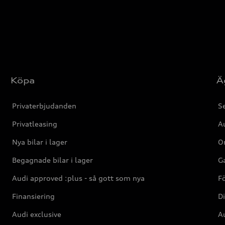
Köpa
Ä
Privaterbjudanden
Se
Privatleasing
Au
Nya bilar i lager
Or
Begagnade bilar i lager
Ga
Audi approved :plus - så gott som nya
F
Finansiering
Di
Audi exclusive
Au