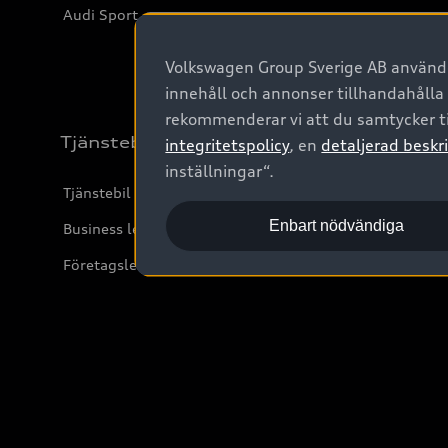
Audi Sport
Volkswagen Group Sverige AB använder
innehåll och annonser tillhandahålla
rekommenderar vi att du samtycker ti
Tjänstebil
integritetspolicy
, en
detaljerad beskri
inställningar“.
Tjänstebil
Enbart nödvändiga
Business lease online
Företagsleasing