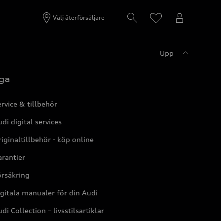
Välj återförsäljare
Upp
ga
rvice & tillbehör
di digital services
iginaltillbehör - köp online
rantier
örsäkring
gitala manualer för din Audi
di Collection – livsstilsartiklar