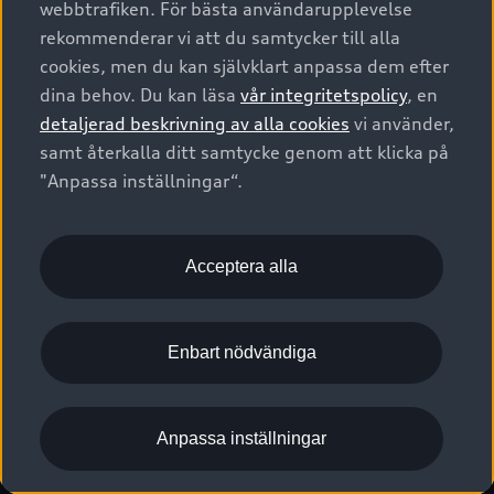
webbtrafiken. För bästa användarupplevelse
Kontakta oss
Garantier
Sportback
Företagsleasing
rekommenderar vi att du samtycker till alla
Finansiering
Boka Service online
Försäkring
cookies, men du kan självklart anpassa dem efter
Audi Sport
Audi exclusive
dina behov. Du kan läsa
vår integritetspolicy
, en
Audi Återförsäljare/-serviceverkstad
Digitala manualer för din Audi
© 2026 AUDI SVERIGE. All Rights Reserved.
detaljerad beskrivning av alla cookies
vi använder,
Provkörning
myAudi
Audi Collection – livsstilsartiklar
samt återkalla ditt samtycke genom att klicka på
Utgivare
Juridiskt
Juridiskt Audi AG
"Anpassa inställningar“.
Pressmeddelanden
Juridiskt Audi Digital Giveaway
Vanliga frågor
Tillgänglighetsredogörelse
Cookies
Nyhetsbrev
2G/3G nätet stängs ned - Hur påverkas min bil av detta?
Anpassa inställningar för cookies
Acceptera alla
Vårt hållbarhetsarbete
Visselblåsarkanaler
Lediga tjänster huvudkontor
Enbart nödvändiga
Lediga tjänster hos Audi Återförsäljare
Kommentar till mediauppgifter om dataläcka
Anpassa inställningar