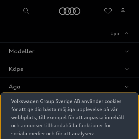
Meny
Upp
Välj återförsäljare
Modeller
Köpa
Alla modeller
Elbilar
Äga
Privaterbjudanden
Laddhybrider
Volkswagen Group Sverige AB använder cookies
Privatleasing
Tjänstebil
Service & tillbehör
A6 modellerna
för att ge dig bästa möjliga upplevelse på vår
Nya bilar i lager
webbplats, till exempel för att anpassa innehåll
Audi digital services
SUV
Om Audi Sverige
Tjänstebil
och annonser tillhandahålla funktioner för
Begagnade bilar i lager
Originaltillbehör - köp online
sociala medier och för att analysera
Avant
Business lease online
Audi approved :plus - så gott som nya