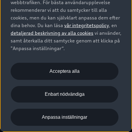
webbtrafiken. För bästa användarupplevelse
Kontakta oss
Garantier
Sportback
Företagsleasing
rekommenderar vi att du samtycker till alla
Finansiering
Boka Service online
Försäkring
cookies, men du kan självklart anpassa dem efter
Audi Sport
Audi exclusive
dina behov. Du kan läsa
vår integritetspolicy
, en
Audi Återförsäljare/-serviceverkstad
Digitala manualer för din Audi
© 2026 AUDI SVERIGE. All Rights Reserved.
detaljerad beskrivning av alla cookies
vi använder,
Provkörning
myAudi
Audi Collection – livsstilsartiklar
samt återkalla ditt samtycke genom att klicka på
Utgivare
Juridiskt
Juridiskt Audi AG
"Anpassa inställningar“.
Pressmeddelanden
Juridiskt Audi Digital Giveaway
Vanliga frågor
Tillgänglighetsredogörelse
Cookies
Nyhetsbrev
2G/3G nätet stängs ned - Hur påverkas min bil av detta?
Anpassa inställningar för cookies
Acceptera alla
Vårt hållbarhetsarbete
Visselblåsarkanaler
Lediga tjänster huvudkontor
Enbart nödvändiga
Lediga tjänster hos Audi Återförsäljare
Kommentar till mediauppgifter om dataläcka
Anpassa inställningar