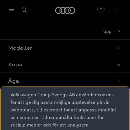
Meny
Upp
Välj återförsäljare
Modeller
Köpa
Alla modeller
Elbilar
Äga
Privaterbjudanden
Laddhybrider
Volkswagen Group Sverige AB använder cookies
Privatleasing
Tjänstebil
Service & tillbehör
A6 modellerna
för att ge dig bästa möjliga upplevelse på vår
Nya bilar i lager
webbplats, till exempel för att anpassa innehåll
Audi digital services
SUV
Om Audi Sverige
Tjänstebil
och annonser tillhandahålla funktioner för
Begagnade bilar i lager
Originaltillbehör - köp online
sociala medier och för att analysera
Avant
Business lease online
Audi approved :plus - så gott som nya