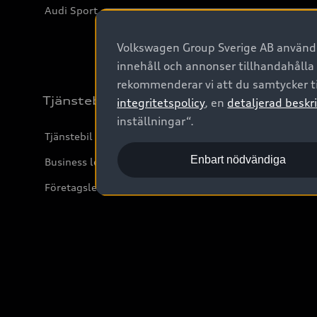
Audi Sport
Volkswagen Group Sverige AB använder
innehåll och annonser tillhandahålla
rekommenderar vi att du samtycker ti
Tjänstebil
integritetspolicy
, en
detaljerad beskri
inställningar“.
Tjänstebil
Enbart nödvändiga
Business lease online
Företagsleasing