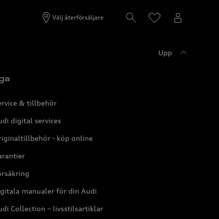
Välj återförsäljare
Upp
ga
rvice & tillbehör
di digital services
iginaltillbehör - köp online
rantier
örsäkring
gitala manualer för din Audi
di Collection – livsstilsartiklar