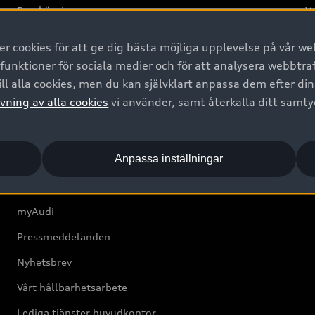
Provkörning
Va
2G
 cookies för att ge dig bästa möjliga upplevelse på vår web
d
 funktioner för sociala medier och för att analysera webbtr
ll alla cookies, men du kan självklart anpassa dem efter di
Om Audi Sverige
vning av alla cookies
vi använder, samt återkalla ditt samt
Kontakta oss
Anpassa inställningar
Boka Service online
Audi Återförsäljare/-serviceverkstad
myAudi
Pressmeddelanden
Nyhetsbrev
Vårt hållbarhetsarbete
Lediga tjänster huvudkontor