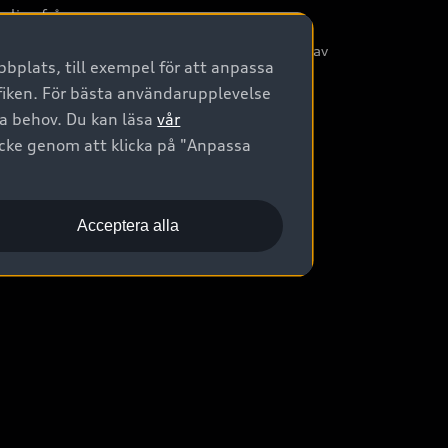
nliga frågor
/3G nätet stängs ned - Hur påverkas min bil av
bplats, till exempel för att anpassa
etta?
afiken. För bästa användarupplevelse
na behov. Du kan läsa
vår
ycke genom att klicka på "Anpassa
Acceptera alla