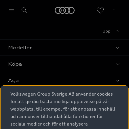
Meny
Upp
Välj återförsäljare
Modeller
Köpa
Alla modeller
Elbilar
Äga
Privaterbjudanden
Laddhybrider
Volkswagen Group Sverige AB använder cookies
Privatleasing
Tjänstebil
Service & tillbehör
A6 modellerna
för att ge dig bästa möjliga upplevelse på vår
Nya bilar i lager
webbplats, till exempel för att anpassa innehåll
Audi digital services
SUV
Om Audi Sverige
Tjänstebil
och annonser tillhandahålla funktioner för
Begagnade bilar i lager
Originaltillbehör - köp online
sociala medier och för att analysera
Avant
Business lease online
Audi approved :plus - så gott som nya