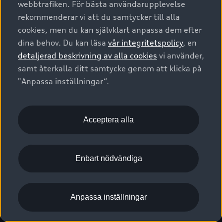
webbtrafiken. För bästa användarupplevelse
Kontakta oss
Garantier
Sportback
Företagsleasing
rekommenderar vi att du samtycker till alla
Finansiering
Boka Service online
Försäkring
cookies, men du kan självklart anpassa dem efter
Audi Sport
Audi exclusive
dina behov. Du kan läsa
vår integritetspolicy
, en
Audi Återförsäljare/-serviceverkstad
Digitala manualer för din Audi
© 2026 AUDI SVERIGE. All Rights Reserved.
detaljerad beskrivning av alla cookies
vi använder,
Provkörning
myAudi
Audi Collection – livsstilsartiklar
samt återkalla ditt samtycke genom att klicka på
Utgivare
Juridiskt
Juridiskt Audi AG
"Anpassa inställningar“.
Pressmeddelanden
Juridiskt Audi Digital Giveaway
Vanliga frågor
Tillgänglighetsredogörelse
Cookies
Nyhetsbrev
2G/3G nätet stängs ned - Hur påverkas min bil av detta?
Anpassa inställningar för cookies
Acceptera alla
Vårt hållbarhetsarbete
Visselblåsarkanaler
Lediga tjänster huvudkontor
Enbart nödvändiga
Lediga tjänster hos Audi Återförsäljare
Kommentar till mediauppgifter om dataläcka
Anpassa inställningar