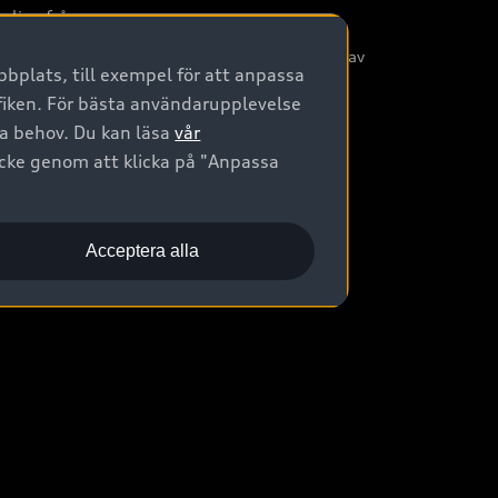
nliga frågor
/3G nätet stängs ned - Hur påverkas min bil av
bplats, till exempel för att anpassa
etta?
afiken. För bästa användarupplevelse
na behov. Du kan läsa
vår
ycke genom att klicka på "Anpassa
Acceptera alla