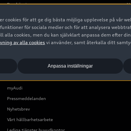
Provkörning
Va
2G
 cookies för att ge dig bästa möjliga upplevelse på vår web
d
 funktioner för sociala medier och för att analysera webbtr
ll alla cookies, men du kan självklart anpassa dem efter di
Om Audi Sverige
vning av alla cookies
vi använder, samt återkalla ditt samt
Kontakta oss
Anpassa inställningar
Boka Service online
Audi Återförsäljare/-serviceverkstad
myAudi
Pressmeddelanden
Nyhetsbrev
Vårt hållbarhetsarbete
Lediga tjänster huvudkontor