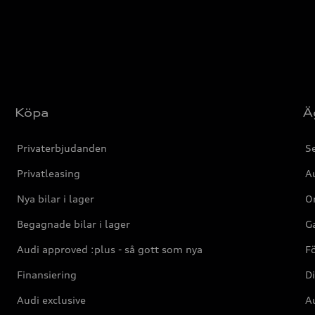
Köpa
Ä
Privaterbjudanden
Se
Privatleasing
Au
Nya bilar i lager
Or
Begagnade bilar i lager
Ga
Audi approved :plus - så gott som nya
F
Finansiering
Di
Audi exclusive
Au