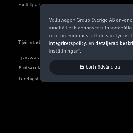
Audi Sport
Volkswagen Group Sverige AB använder
innehåll och annonser tillhandahålla
rekommenderar vi att du samtycker ti
Tjänstebil
integritetspolicy
, en
detaljerad beskri
inställningar“.
Tjänstebil
Enbart nödvändiga
Business lease online
Företagsleasing