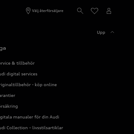
Välj återförsäljare
Upp
ga
rvice & tillbehör
di digital services
iginaltillbehör - köp online
rantier
örsäkring
gitala manualer för din Audi
di Collection – livsstilsartiklar