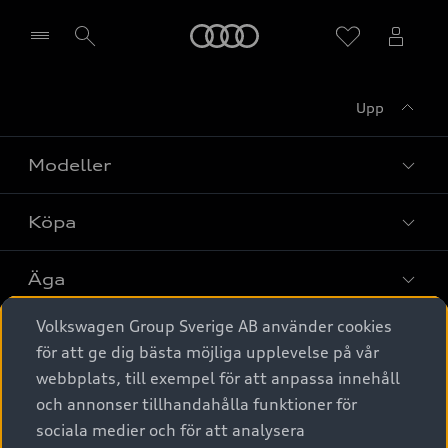
Meny
Upp
Välj återförsäljare
Modeller
Köpa
Alla modeller
Elbilar
Äga
Privaterbjudanden
Laddhybrider
Volkswagen Group Sverige AB använder cookies
Privatleasing
Tjänstebil
Service & tillbehör
A6 modellerna
för att ge dig bästa möjliga upplevelse på vår
Nya bilar i lager
webbplats, till exempel för att anpassa innehåll
Audi digital services
SUV
Om Audi Sverige
Tjänstebil
och annonser tillhandahålla funktioner för
Begagnade bilar i lager
Originaltillbehör - köp online
sociala medier och för att analysera
Avant
Business lease online
Audi approved :plus - så gott som nya