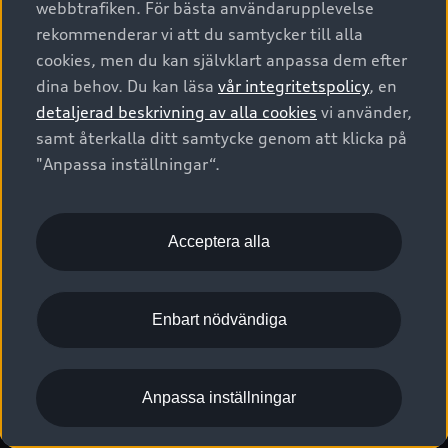
webbtrafiken. För bästa användarupplevelse
Kontakta oss
Garantier
Sportback
Företagsleasing
rekommenderar vi att du samtycker till alla
Finansiering
Boka Service online
Försäkring
cookies, men du kan självklart anpassa dem efter
Audi Sport
Audi exclusive
dina behov. Du kan läsa
vår integritetspolicy
, en
Audi Återförsäljare/-serviceverkstad
Digitala manualer för din Audi
© 2026 AUDI SVERIGE. All Rights Reserved.
detaljerad beskrivning av alla cookies
vi använder,
Provkörning
myAudi
Audi Collection – livsstilsartiklar
samt återkalla ditt samtycke genom att klicka på
Utgivare
Juridiskt
Juridiskt Audi AG
"Anpassa inställningar“.
Pressmeddelanden
Juridiskt Audi Digital Giveaway
Vanliga frågor
Tillgänglighetsredogörelse
Cookies
Nyhetsbrev
2G/3G nätet stängs ned - Hur påverkas min bil av detta?
Anpassa inställningar för cookies
Acceptera alla
Vårt hållbarhetsarbete
Visselblåsarkanaler
Lediga tjänster huvudkontor
Enbart nödvändiga
Lediga tjänster hos Audi Återförsäljare
Kommentar till mediauppgifter om dataläcka
Anpassa inställningar