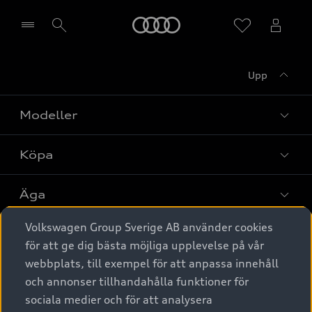
Meny
Upp
Välj återförsäljare
Modeller
Köpa
Alla modeller
Elbilar
Äga
Privaterbjudanden
Laddhybrider
Volkswagen Group Sverige AB använder cookies
Privatleasing
Tjänstebil
Service & tillbehör
A6 modellerna
för att ge dig bästa möjliga upplevelse på vår
Nya bilar i lager
webbplats, till exempel för att anpassa innehåll
Audi digital services
SUV
Om Audi Sverige
Tjänstebil
och annonser tillhandahålla funktioner för
Begagnade bilar i lager
Originaltillbehör - köp online
sociala medier och för att analysera
Avant
Business lease online
Audi approved :plus - så gott som nya