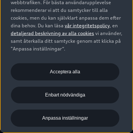
webbtrafiken. För bästa användarupplevelse
Kontakta oss
Garantier
Sportback
Företagsleasing
rekommenderar vi att du samtycker till alla
Finansiering
Boka Service online
Försäkring
cookies, men du kan självklart anpassa dem efter
Audi Sport
Audi exclusive
dina behov. Du kan läsa
vår integritetspolicy
, en
Audi Återförsäljare/-serviceverkstad
Digitala manualer för din Audi
© 2026 AUDI SVERIGE. All Rights Reserved.
detaljerad beskrivning av alla cookies
vi använder,
Provkörning
myAudi
Audi Collection – livsstilsartiklar
samt återkalla ditt samtycke genom att klicka på
Utgivare
Juridiskt
Juridiskt Audi AG
"Anpassa inställningar“.
Pressmeddelanden
Juridiskt Audi Digital Giveaway
Vanliga frågor
Tillgänglighetsredogörelse
Cookies
Nyhetsbrev
2G/3G nätet stängs ned - Hur påverkas min bil av detta?
Anpassa inställningar för cookies
Acceptera alla
Vårt hållbarhetsarbete
Visselblåsarkanaler
Lediga tjänster huvudkontor
Enbart nödvändiga
Lediga tjänster hos Audi Återförsäljare
Kommentar till mediauppgifter om dataläcka
Anpassa inställningar