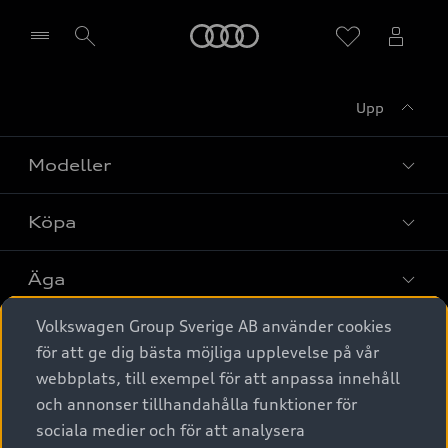
Meny
Upp
Välj återförsäljare
Modeller
Köpa
Alla modeller
Elbilar
Äga
Privaterbjudanden
Laddhybrider
Volkswagen Group Sverige AB använder cookies
Privatleasing
Tjänstebil
Service & tillbehör
A6 modellerna
för att ge dig bästa möjliga upplevelse på vår
Nya bilar i lager
webbplats, till exempel för att anpassa innehåll
Audi digital services
SUV
Om Audi Sverige
Tjänstebil
och annonser tillhandahålla funktioner för
Begagnade bilar i lager
Originaltillbehör - köp online
sociala medier och för att analysera
Avant
Business lease online
Audi approved :plus - så gott som nya