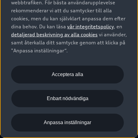
webbtrafiken. För bästa användarupplevelse
Kontakta oss
Garantier
Sportback
Företagsleasing
rekommenderar vi att du samtycker till alla
Finansiering
Boka Service online
Försäkring
cookies, men du kan självklart anpassa dem efter
Audi Sport
Audi exclusive
dina behov. Du kan läsa
vår integritetspolicy
, en
Audi Återförsäljare/-serviceverkstad
Digitala manualer för din Audi
© 2026 AUDI SVERIGE. All Rights Reserved.
detaljerad beskrivning av alla cookies
vi använder,
Provkörning
myAudi
Audi Collection – livsstilsartiklar
samt återkalla ditt samtycke genom att klicka på
Utgivare
Juridiskt
Juridiskt Audi AG
"Anpassa inställningar“.
Pressmeddelanden
Juridiskt Audi Digital Giveaway
Vanliga frågor
Tillgänglighetsredogörelse
Cookies
Nyhetsbrev
2G/3G nätet stängs ned - Hur påverkas min bil av detta?
Anpassa inställningar för cookies
Acceptera alla
Vårt hållbarhetsarbete
Visselblåsarkanaler
Lediga tjänster huvudkontor
Enbart nödvändiga
Lediga tjänster hos Audi Återförsäljare
Kommentar till mediauppgifter om dataläcka
Anpassa inställningar