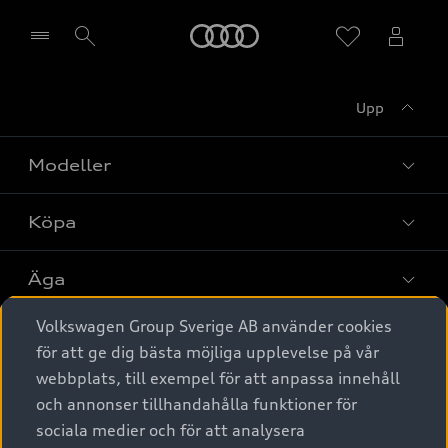
Meny
Upp
Välj återförsäljare
Modeller
Köpa
Alla modeller
Elbilar
Äga
Privaterbjudanden
Laddhybrider
Volkswagen Group Sverige AB använder cookies
Privatleasing
Tjänstebil
Service & tillbehör
A6 modellerna
för att ge dig bästa möjliga upplevelse på vår
Nya bilar i lager
webbplats, till exempel för att anpassa innehåll
Audi digital services
SUV
Om Audi Sverige
Tjänstebil
och annonser tillhandahålla funktioner för
Begagnade bilar i lager
Originaltillbehör - köp online
sociala medier och för att analysera
Avant
Business lease online
Audi approved :plus - så gott som nya