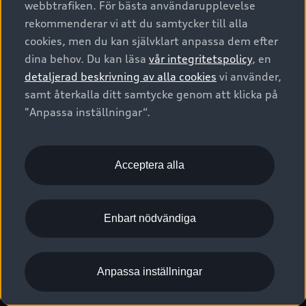
webbtrafiken. För bästa användarupplevelse
Kontakta oss
Garantier
Sportback
Företagsleasing
rekommenderar vi att du samtycker till alla
Finansiering
Boka Service online
Försäkring
cookies, men du kan självklart anpassa dem efter
Audi Sport
Audi exclusive
dina behov. Du kan läsa
vår integritetspolicy
, en
Audi Återförsäljare/-serviceverkstad
Digitala manualer för din Audi
© 2026 AUDI SVERIGE. All Rights Reserved.
detaljerad beskrivning av alla cookies
vi använder,
Provkörning
myAudi
Audi Collection – livsstilsartiklar
samt återkalla ditt samtycke genom att klicka på
Utgivare
Juridiskt
Juridiskt Audi AG
"Anpassa inställningar“.
Pressmeddelanden
Juridiskt Audi Digital Giveaway
Vanliga frågor
Tillgänglighetsredogörelse
Cookies
Nyhetsbrev
2G/3G nätet stängs ned - Hur påverkas min bil av detta?
Anpassa inställningar för cookies
Acceptera alla
Vårt hållbarhetsarbete
Visselblåsarkanaler
Lediga tjänster huvudkontor
Enbart nödvändiga
Lediga tjänster hos Audi Återförsäljare
Kommentar till mediauppgifter om dataläcka
Anpassa inställningar