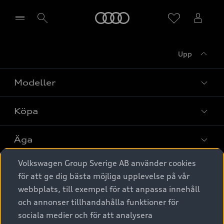
Meny
Upp
Välj återförsäljare
Modeller
Köpa
Alla modeller
Elbilar
Äga
Privaterbjudanden
Laddhybrider
Volkswagen Group Sverige AB använder cookies
Privatleasing
Tjänstebil
Service & tillbehör
A6 modellerna
för att ge dig bästa möjliga upplevelse på vår
Nya bilar i lager
webbplats, till exempel för att anpassa innehåll
Audi digital services
SUV
Om Audi Sverige
Tjänstebil
och annonser tillhandahålla funktioner för
Begagnade bilar i lager
Originaltillbehör - köp online
sociala medier och för att analysera
Avant
Business lease online
Audi approved :plus - så gott som nya