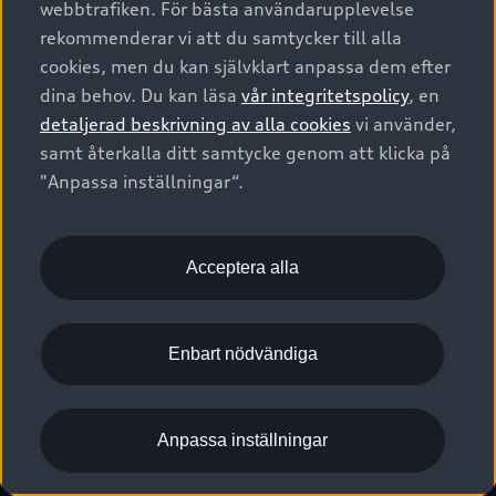
webbtrafiken. För bästa användarupplevelse
Kontakta oss
Garantier
Sportback
Företagsleasing
rekommenderar vi att du samtycker till alla
Finansiering
Boka Service online
Försäkring
cookies, men du kan självklart anpassa dem efter
Audi Sport
Audi exclusive
dina behov. Du kan läsa
vår integritetspolicy
, en
Audi Återförsäljare/-serviceverkstad
Digitala manualer för din Audi
© 2026 AUDI SVERIGE. All Rights Reserved.
detaljerad beskrivning av alla cookies
vi använder,
Provkörning
myAudi
Audi Collection – livsstilsartiklar
samt återkalla ditt samtycke genom att klicka på
Utgivare
Juridiskt
Juridiskt Audi AG
"Anpassa inställningar“.
Pressmeddelanden
Juridiskt Audi Digital Giveaway
Vanliga frågor
Tillgänglighetsredogörelse
Cookies
Nyhetsbrev
2G/3G nätet stängs ned - Hur påverkas min bil av detta?
Anpassa inställningar för cookies
Acceptera alla
Vårt hållbarhetsarbete
Visselblåsarkanaler
Lediga tjänster huvudkontor
Enbart nödvändiga
Lediga tjänster hos Audi Återförsäljare
Kommentar till mediauppgifter om dataläcka
Anpassa inställningar