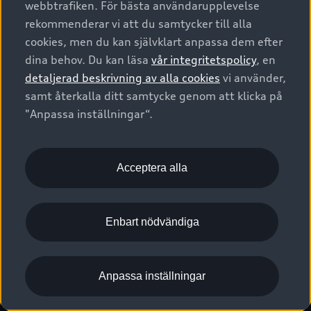
webbtrafiken. För bästa användarupplevelse
Kontakta oss
Garantier
Sportback
Företagsleasing
rekommenderar vi att du samtycker till alla
Finansiering
Boka Service online
Försäkring
cookies, men du kan självklart anpassa dem efter
Audi Sport
Audi exclusive
dina behov. Du kan läsa
vår integritetspolicy
, en
Audi Återförsäljare/-serviceverkstad
Digitala manualer för din Audi
© 2026 AUDI SVERIGE. All Rights Reserved.
detaljerad beskrivning av alla cookies
vi använder,
Provkörning
myAudi
Audi Collection – livsstilsartiklar
samt återkalla ditt samtycke genom att klicka på
Utgivare
Juridiskt
Juridiskt Audi AG
"Anpassa inställningar“.
Pressmeddelanden
Juridiskt Audi Digital Giveaway
Vanliga frågor
Tillgänglighetsredogörelse
Cookies
Nyhetsbrev
2G/3G nätet stängs ned - Hur påverkas min bil av detta?
Anpassa inställningar för cookies
Acceptera alla
Vårt hållbarhetsarbete
Visselblåsarkanaler
Lediga tjänster huvudkontor
Enbart nödvändiga
Lediga tjänster hos Audi Återförsäljare
Kommentar till mediauppgifter om dataläcka
Anpassa inställningar