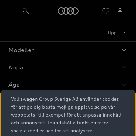
Meny
Upp
Välj återförsäljare
Modeller
Köpa
Alla modeller
Elbilar
Äga
Privaterbjudanden
Laddhybrider
Volkswagen Group Sverige AB använder cookies
Privatleasing
Tjänstebil
Service & tillbehör
A6 modellerna
för att ge dig bästa möjliga upplevelse på vår
Nya bilar i lager
webbplats, till exempel för att anpassa innehåll
Audi digital services
SUV
Om Audi Sverige
Tjänstebil
och annonser tillhandahålla funktioner för
Begagnade bilar i lager
Originaltillbehör - köp online
sociala medier och för att analysera
Avant
Business lease online
Audi approved :plus - så gott som nya