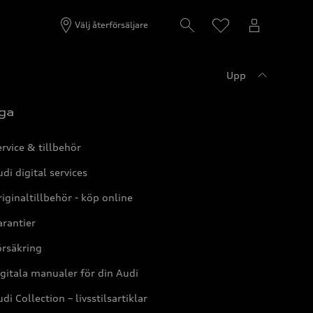
Välj återförsäljare
Upp
ga
rvice & tillbehör
di digital services
iginaltillbehör - köp online
rantier
örsäkring
gitala manualer för din Audi
di Collection – livsstilsartiklar