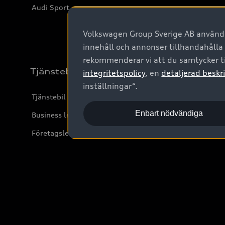
Audi Sport
Volkswagen Group Sverige AB använder
innehåll och annonser tillhandahålla
rekommenderar vi att du samtycker ti
Tjänstebil
integritetspolicy
, en
detaljerad beskri
inställningar“.
Tjänstebil
Enbart nödvändiga
Business lease online
Företagsleasing