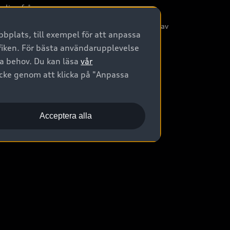
nliga frågor
/3G nätet stängs ned - Hur påverkas min bil av
bplats, till exempel för att anpassa
etta?
afiken. För bästa användarupplevelse
na behov. Du kan läsa
vår
ycke genom att klicka på "Anpassa
Acceptera alla