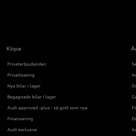
Köpa
Ä
Privaterbjudanden
Se
Privatleasing
Au
Nya bilar i lager
Or
Begagnade bilar i lager
Ga
Audi approved :plus - så gott som nya
F
Finansiering
Di
Audi exclusive
Au