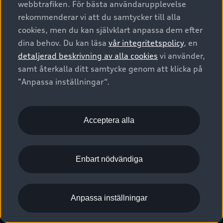
webbtrafiken. För bästa användarupplevelse
Kontakta oss
Garantier
Sportback
Företagsleasing
rekommenderar vi att du samtycker till alla
Finansiering
Boka Service online
Försäkring
cookies, men du kan självklart anpassa dem efter
Audi Sport
Audi exclusive
dina behov. Du kan läsa
vår integritetspolicy
, en
Audi Återförsäljare/-serviceverkstad
Digitala manualer för din Audi
© 2026 AUDI SVERIGE. All Rights Reserved.
detaljerad beskrivning av alla cookies
vi använder,
Provkörning
myAudi
Audi Collection – livsstilsartiklar
samt återkalla ditt samtycke genom att klicka på
Utgivare
Juridiskt
Juridiskt Audi AG
"Anpassa inställningar“.
Pressmeddelanden
Juridiskt Audi Digital Giveaway
Vanliga frågor
Tillgänglighetsredogörelse
Cookies
Nyhetsbrev
2G/3G nätet stängs ned - Hur påverkas min bil av detta?
Anpassa inställningar för cookies
Acceptera alla
Vårt hållbarhetsarbete
Visselblåsarkanaler
Lediga tjänster huvudkontor
Enbart nödvändiga
Lediga tjänster hos Audi Återförsäljare
Kommentar till mediauppgifter om dataläcka
Anpassa inställningar