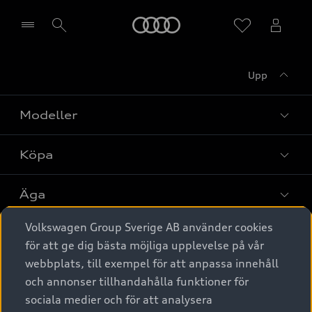
Meny
Upp
Välj återförsäljare
Modeller
Köpa
Alla modeller
Elbilar
Äga
Privaterbjudanden
Laddhybrider
Volkswagen Group Sverige AB använder cookies
Privatleasing
Tjänstebil
Service & tillbehör
A6 modellerna
för att ge dig bästa möjliga upplevelse på vår
Nya bilar i lager
webbplats, till exempel för att anpassa innehåll
Audi digital services
SUV
Om Audi Sverige
Tjänstebil
och annonser tillhandahålla funktioner för
Begagnade bilar i lager
Originaltillbehör - köp online
sociala medier och för att analysera
Avant
Business lease online
Audi approved :plus - så gott som nya