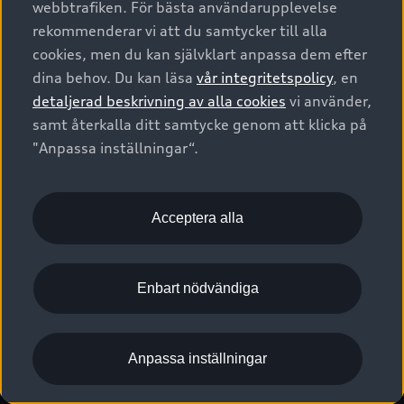
webbtrafiken. För bästa användarupplevelse
Kontakta oss
Garantier
Sportback
Företagsleasing
rekommenderar vi att du samtycker till alla
Finansiering
Boka Service online
Försäkring
cookies, men du kan självklart anpassa dem efter
Audi Sport
Audi exclusive
dina behov. Du kan läsa
vår integritetspolicy
, en
Audi Återförsäljare/-serviceverkstad
Digitala manualer för din Audi
© 2026 AUDI SVERIGE. All Rights Reserved.
detaljerad beskrivning av alla cookies
vi använder,
Provkörning
myAudi
Audi Collection – livsstilsartiklar
samt återkalla ditt samtycke genom att klicka på
Utgivare
Juridiskt
Juridiskt Audi AG
"Anpassa inställningar“.
Pressmeddelanden
Juridiskt Audi Digital Giveaway
Vanliga frågor
Tillgänglighetsredogörelse
Cookies
Nyhetsbrev
2G/3G nätet stängs ned - Hur påverkas min bil av detta?
Anpassa inställningar för cookies
Acceptera alla
Vårt hållbarhetsarbete
Visselblåsarkanaler
Lediga tjänster huvudkontor
Enbart nödvändiga
Lediga tjänster hos Audi Återförsäljare
Kommentar till mediauppgifter om dataläcka
Anpassa inställningar