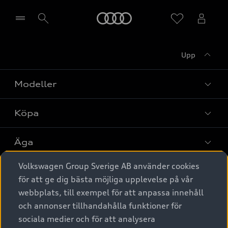
Meny
Upp
Välj återförsäljare
Modeller
Köpa
Alla modeller
Elbilar
Äga
Privaterbjudanden
Laddhybrider
Volkswagen Group Sverige AB använder cookies
Privatleasing
Tjänstebil
Service & tillbehör
A6 modellerna
för att ge dig bästa möjliga upplevelse på vår
Nya bilar i lager
webbplats, till exempel för att anpassa innehåll
Audi digital services
SUV
Om Audi Sverige
Tjänstebil
och annonser tillhandahålla funktioner för
Begagnade bilar i lager
Originaltillbehör - köp online
sociala medier och för att analysera
Avant
Business lease online
Audi approved :plus - så gott som nya