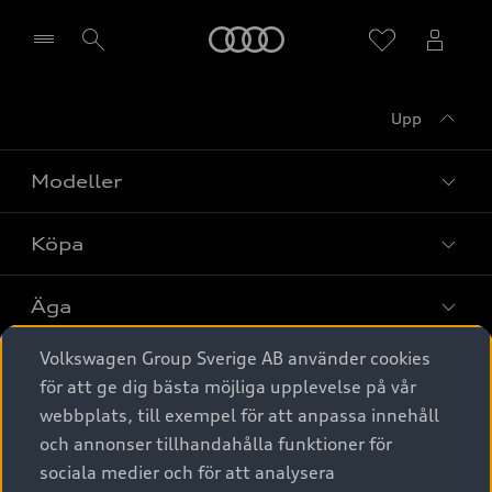
Meny
Upp
Välj återförsäljare
Modeller
Köpa
Alla modeller
Elbilar
Äga
Privaterbjudanden
Laddhybrider
Volkswagen Group Sverige AB använder cookies
Privatleasing
Tjänstebil
Service & tillbehör
A6 modellerna
för att ge dig bästa möjliga upplevelse på vår
Nya bilar i lager
webbplats, till exempel för att anpassa innehåll
Audi digital services
SUV
Om Audi Sverige
Tjänstebil
och annonser tillhandahålla funktioner för
Begagnade bilar i lager
Originaltillbehör - köp online
sociala medier och för att analysera
Avant
Business lease online
Audi approved :plus - så gott som nya