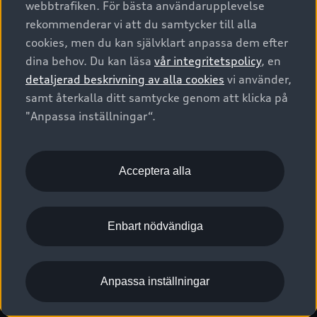
webbtrafiken. För bästa användarupplevelse
Kontakta oss
Garantier
Sportback
Företagsleasing
rekommenderar vi att du samtycker till alla
Finansiering
Boka Service online
Försäkring
cookies, men du kan självklart anpassa dem efter
Audi Sport
Audi exclusive
dina behov. Du kan läsa
vår integritetspolicy
, en
Audi Återförsäljare/-serviceverkstad
Digitala manualer för din Audi
© 2026 AUDI SVERIGE. All Rights Reserved.
detaljerad beskrivning av alla cookies
vi använder,
Provkörning
myAudi
Audi Collection – livsstilsartiklar
samt återkalla ditt samtycke genom att klicka på
Utgivare
Juridiskt
Juridiskt Audi AG
"Anpassa inställningar“.
Pressmeddelanden
Juridiskt Audi Digital Giveaway
Vanliga frågor
Tillgänglighetsredogörelse
Cookies
Nyhetsbrev
2G/3G nätet stängs ned - Hur påverkas min bil av detta?
Anpassa inställningar för cookies
Acceptera alla
Vårt hållbarhetsarbete
Visselblåsarkanaler
Lediga tjänster huvudkontor
Enbart nödvändiga
Lediga tjänster hos Audi Återförsäljare
Kommentar till mediauppgifter om dataläcka
Anpassa inställningar