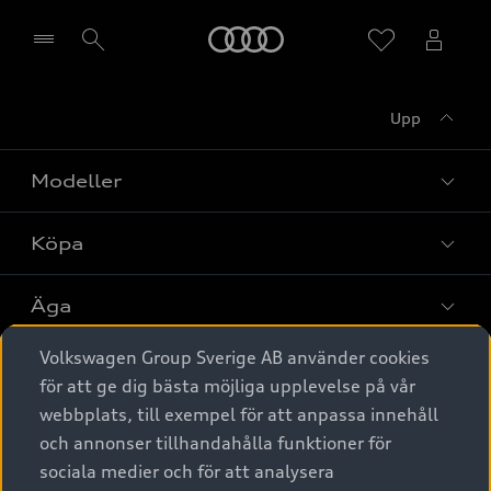
Meny
Upp
Välj återförsäljare
Modeller
Köpa
Alla modeller
Elbilar
Äga
Privaterbjudanden
Laddhybrider
Volkswagen Group Sverige AB använder cookies
Privatleasing
Tjänstebil
Service & tillbehör
A6 modellerna
för att ge dig bästa möjliga upplevelse på vår
Nya bilar i lager
webbplats, till exempel för att anpassa innehåll
Audi digital services
SUV
Om Audi Sverige
Tjänstebil
och annonser tillhandahålla funktioner för
Begagnade bilar i lager
Originaltillbehör - köp online
sociala medier och för att analysera
Avant
Business lease online
Audi approved :plus - så gott som nya