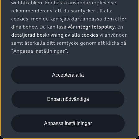
webbtrafiken. För bästa användarupplevelse
Kontakta oss
Garantier
Sportback
Företagsleasing
rekommenderar vi att du samtycker till alla
Finansiering
Boka Service online
Försäkring
cookies, men du kan självklart anpassa dem efter
Audi Sport
Audi exclusive
dina behov. Du kan läsa
vår integritetspolicy
, en
Audi Återförsäljare/-serviceverkstad
Digitala manualer för din Audi
© 2026 AUDI SVERIGE. All Rights Reserved.
detaljerad beskrivning av alla cookies
vi använder,
Provkörning
myAudi
Audi Collection – livsstilsartiklar
samt återkalla ditt samtycke genom att klicka på
Utgivare
Juridiskt
Juridiskt Audi AG
"Anpassa inställningar“.
Pressmeddelanden
Juridiskt Audi Digital Giveaway
Vanliga frågor
Tillgänglighetsredogörelse
Cookies
Nyhetsbrev
2G/3G nätet stängs ned - Hur påverkas min bil av detta?
Anpassa inställningar för cookies
Acceptera alla
Vårt hållbarhetsarbete
Visselblåsarkanaler
Lediga tjänster huvudkontor
Enbart nödvändiga
Lediga tjänster hos Audi Återförsäljare
Kommentar till mediauppgifter om dataläcka
Anpassa inställningar