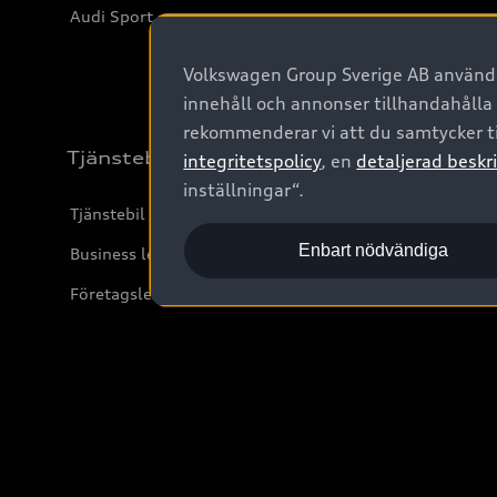
Audi Sport
Volkswagen Group Sverige AB använder
innehåll och annonser tillhandahålla
rekommenderar vi att du samtycker ti
Tjänstebil
integritetspolicy
, en
detaljerad beskri
inställningar“.
Tjänstebil
Enbart nödvändiga
Business lease online
Företagsleasing