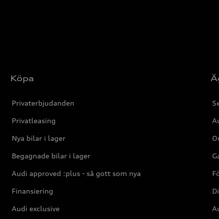
Köpa
Ä
Privaterbjudanden
Se
Privatleasing
Au
Nya bilar i lager
Or
Begagnade bilar i lager
Ga
Audi approved :plus - så gott som nya
F
Finansiering
Di
Audi exclusive
Au