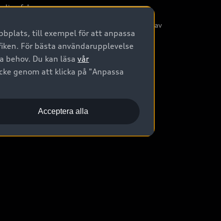
nliga frågor
/3G nätet stängs ned - Hur påverkas min bil av
bplats, till exempel för att anpassa
etta?
afiken. För bästa användarupplevelse
na behov. Du kan läsa
vår
ycke genom att klicka på "Anpassa
Acceptera alla