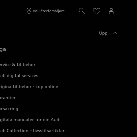
Välj återförsäljare
Upp
ga
rvice & tillbehör
di digital services
iginaltillbehör - köp online
rantier
örsäkring
gitala manualer för din Audi
di Collection – livsstilsartiklar