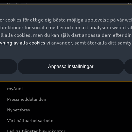
Provkörning
Va
2G
 cookies för att ge dig bästa möjliga upplevelse på vår web
d
 funktioner för sociala medier och för att analysera webbtr
ll alla cookies, men du kan självklart anpassa dem efter di
Om Audi Sverige
vning av alla cookies
vi använder, samt återkalla ditt samt
Kontakta oss
Anpassa inställningar
Boka Service online
Audi Återförsäljare/-serviceverkstad
myAudi
Pressmeddelanden
Nyhetsbrev
Vårt hållbarhetsarbete
Lediga tjänster huvudkontor