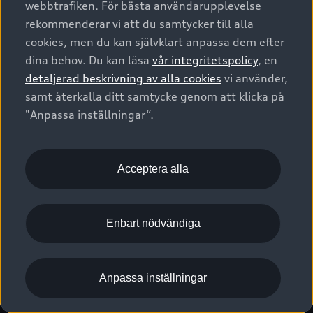
webbtrafiken. För bästa användarupplevelse
Kontakta oss
Garantier
Sportback
Företagsleasing
rekommenderar vi att du samtycker till alla
Finansiering
Boka Service online
Försäkring
cookies, men du kan självklart anpassa dem efter
Audi Sport
Audi exclusive
dina behov. Du kan läsa
vår integritetspolicy
, en
Audi Återförsäljare/-serviceverkstad
Digitala manualer för din Audi
© 2026 AUDI SVERIGE. All Rights Reserved.
detaljerad beskrivning av alla cookies
vi använder,
Provkörning
myAudi
Audi Collection – livsstilsartiklar
samt återkalla ditt samtycke genom att klicka på
Utgivare
Juridiskt
Juridiskt Audi AG
"Anpassa inställningar“.
Pressmeddelanden
Juridiskt Audi Digital Giveaway
Vanliga frågor
Tillgänglighetsredogörelse
Cookies
Nyhetsbrev
2G/3G nätet stängs ned - Hur påverkas min bil av detta?
Anpassa inställningar för cookies
Acceptera alla
Vårt hållbarhetsarbete
Visselblåsarkanaler
Lediga tjänster huvudkontor
Enbart nödvändiga
Lediga tjänster hos Audi Återförsäljare
Kommentar till mediauppgifter om dataläcka
Anpassa inställningar