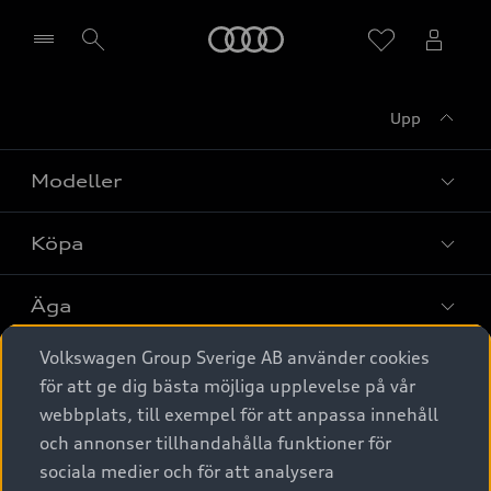
Meny
Upp
Välj återförsäljare
Modeller
Köpa
Alla modeller
Elbilar
Äga
Privaterbjudanden
Laddhybrider
Volkswagen Group Sverige AB använder cookies
Privatleasing
Tjänstebil
Service & tillbehör
A6 modellerna
för att ge dig bästa möjliga upplevelse på vår
Nya bilar i lager
webbplats, till exempel för att anpassa innehåll
Audi digital services
SUV
Om Audi Sverige
Tjänstebil
och annonser tillhandahålla funktioner för
Begagnade bilar i lager
Originaltillbehör - köp online
sociala medier och för att analysera
Avant
Business lease online
Audi approved :plus - så gott som nya