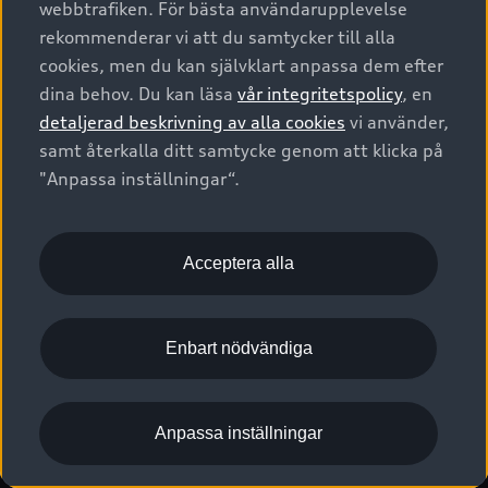
webbtrafiken. För bästa användarupplevelse
Kontakta oss
Garantier
Sportback
Företagsleasing
rekommenderar vi att du samtycker till alla
Finansiering
Boka Service online
Försäkring
cookies, men du kan självklart anpassa dem efter
Audi Sport
Audi exclusive
dina behov. Du kan läsa
vår integritetspolicy
, en
Audi Återförsäljare/-serviceverkstad
Digitala manualer för din Audi
© 2026 AUDI SVERIGE. All Rights Reserved.
detaljerad beskrivning av alla cookies
vi använder,
Provkörning
myAudi
Audi Collection – livsstilsartiklar
samt återkalla ditt samtycke genom att klicka på
Utgivare
Juridiskt
Juridiskt Audi AG
"Anpassa inställningar“.
Pressmeddelanden
Juridiskt Audi Digital Giveaway
Vanliga frågor
Tillgänglighetsredogörelse
Cookies
Nyhetsbrev
2G/3G nätet stängs ned - Hur påverkas min bil av detta?
Anpassa inställningar för cookies
Acceptera alla
Vårt hållbarhetsarbete
Visselblåsarkanaler
Lediga tjänster huvudkontor
Enbart nödvändiga
Lediga tjänster hos Audi Återförsäljare
Kommentar till mediauppgifter om dataläcka
Anpassa inställningar