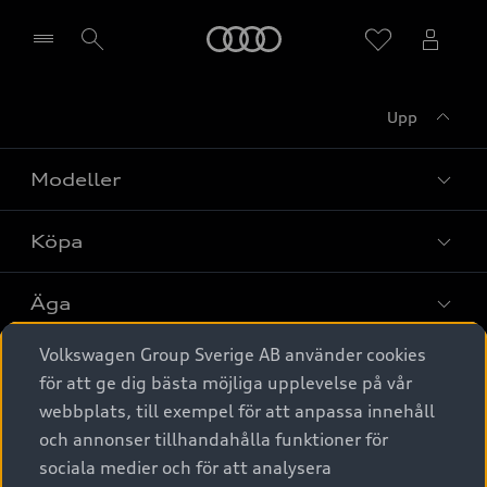
Meny
Upp
Välj återförsäljare
Modeller
Köpa
Alla modeller
Elbilar
Äga
Privaterbjudanden
Laddhybrider
Volkswagen Group Sverige AB använder cookies
Privatleasing
Tjänstebil
Service & tillbehör
A6 modellerna
för att ge dig bästa möjliga upplevelse på vår
Nya bilar i lager
webbplats, till exempel för att anpassa innehåll
Audi digital services
SUV
Om Audi Sverige
Tjänstebil
och annonser tillhandahålla funktioner för
Begagnade bilar i lager
Originaltillbehör - köp online
sociala medier och för att analysera
Avant
Business lease online
Audi approved :plus - så gott som nya