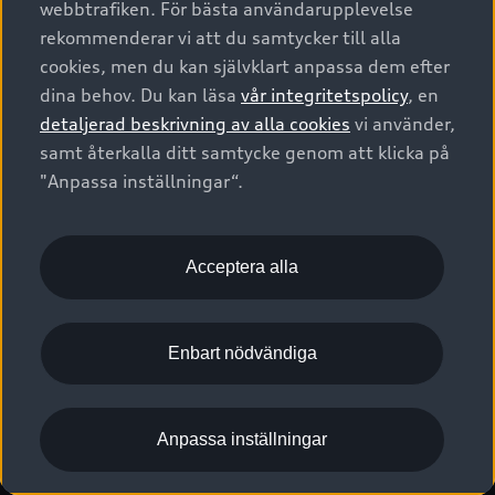
webbtrafiken. För bästa användarupplevelse
Kontakta oss
Garantier
Sportback
Företagsleasing
rekommenderar vi att du samtycker till alla
Finansiering
Boka Service online
Försäkring
cookies, men du kan självklart anpassa dem efter
Audi Sport
Audi exclusive
dina behov. Du kan läsa
vår integritetspolicy
, en
Audi Återförsäljare/-serviceverkstad
Digitala manualer för din Audi
© 2026 AUDI SVERIGE. All Rights Reserved.
detaljerad beskrivning av alla cookies
vi använder,
Provkörning
myAudi
Audi Collection – livsstilsartiklar
samt återkalla ditt samtycke genom att klicka på
Utgivare
Juridiskt
Juridiskt Audi AG
"Anpassa inställningar“.
Pressmeddelanden
Juridiskt Audi Digital Giveaway
Vanliga frågor
Tillgänglighetsredogörelse
Cookies
Nyhetsbrev
2G/3G nätet stängs ned - Hur påverkas min bil av detta?
Anpassa inställningar för cookies
Acceptera alla
Vårt hållbarhetsarbete
Visselblåsarkanaler
Lediga tjänster huvudkontor
Enbart nödvändiga
Lediga tjänster hos Audi Återförsäljare
Kommentar till mediauppgifter om dataläcka
Anpassa inställningar