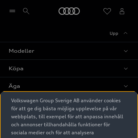
Meny
Upp
Välj återförsäljare
Modeller
Köpa
Alla modeller
Elbilar
Äga
Privaterbjudanden
Laddhybrider
Volkswagen Group Sverige AB använder cookies
Privatleasing
Tjänstebil
Service & tillbehör
A6 modellerna
för att ge dig bästa möjliga upplevelse på vår
Nya bilar i lager
webbplats, till exempel för att anpassa innehåll
Audi digital services
SUV
Om Audi Sverige
Tjänstebil
och annonser tillhandahålla funktioner för
Begagnade bilar i lager
Originaltillbehör - köp online
sociala medier och för att analysera
Avant
Business lease online
Audi approved :plus - så gott som nya