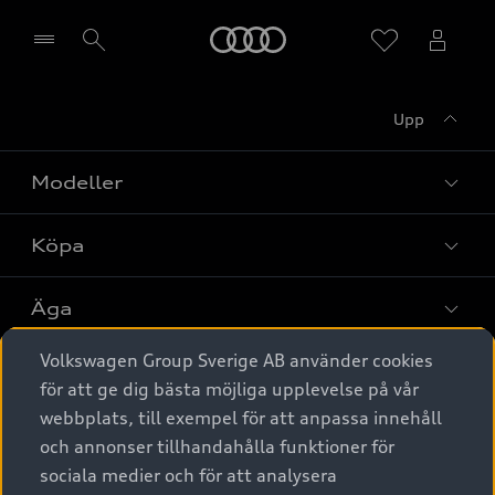
Meny
Upp
Välj återförsäljare
Modeller
Köpa
Alla modeller
Elbilar
Äga
Privaterbjudanden
Laddhybrider
Volkswagen Group Sverige AB använder cookies
Privatleasing
Tjänstebil
Service & tillbehör
A6 modellerna
för att ge dig bästa möjliga upplevelse på vår
Nya bilar i lager
webbplats, till exempel för att anpassa innehåll
Audi digital services
SUV
Om Audi Sverige
Tjänstebil
och annonser tillhandahålla funktioner för
Begagnade bilar i lager
Originaltillbehör - köp online
sociala medier och för att analysera
Avant
Business lease online
Audi approved :plus - så gott som nya