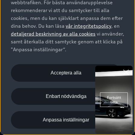
webbtrafiken. För bästa användarupplevelse
Kontakta oss
Garantier
Sportback
Företagsleasing
rekommenderar vi att du samtycker till alla
Finansiering
Boka Service online
Försäkring
cookies, men du kan självklart anpassa dem efter
Audi Sport
Audi exclusive
dina behov. Du kan läsa
vår integritetspolicy
, en
Audi Återförsäljare/-serviceverkstad
Digitala manualer för din Audi
© 2026 AUDI SVERIGE. All Rights Reserved.
detaljerad beskrivning av alla cookies
vi använder,
Provkörning
myAudi
Audi Collection – livsstilsartiklar
samt återkalla ditt samtycke genom att klicka på
Utgivare
Juridiskt
Juridiskt Audi AG
"Anpassa inställningar“.
Pressmeddelanden
Juridiskt Audi Digital Giveaway
Vanliga frågor
Tillgänglighetsredogörelse
Cookies
Nyhetsbrev
2G/3G nätet stängs ned - Hur påverkas min bil av detta?
Anpassa inställningar för cookies
Acceptera alla
Vårt hållbarhetsarbete
Visselblåsarkanaler
Lediga tjänster huvudkontor
Enbart nödvändiga
Lediga tjänster hos Audi Återförsäljare
Kommentar till mediauppgifter om dataläcka
Anpassa inställningar