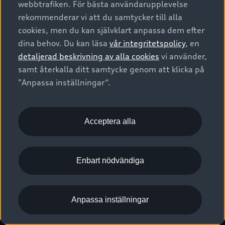
webbtrafiken. För bästa användarupplevelse
Kontakta oss
Garantier
Sportback
Företagsleasing
rekommenderar vi att du samtycker till alla
Finansiering
Boka Service online
Försäkring
cookies, men du kan självklart anpassa dem efter
Audi Sport
Audi exclusive
dina behov. Du kan läsa
vår integritetspolicy
, en
Audi Återförsäljare/-serviceverkstad
Digitala manualer för din Audi
© 2026 AUDI SVERIGE. All Rights Reserved.
detaljerad beskrivning av alla cookies
vi använder,
Provkörning
myAudi
Audi Collection – livsstilsartiklar
samt återkalla ditt samtycke genom att klicka på
Utgivare
Juridiskt
Juridiskt Audi AG
"Anpassa inställningar“.
Pressmeddelanden
Juridiskt Audi Digital Giveaway
Vanliga frågor
Tillgänglighetsredogörelse
Cookies
Nyhetsbrev
2G/3G nätet stängs ned - Hur påverkas min bil av detta?
Anpassa inställningar för cookies
Acceptera alla
Vårt hållbarhetsarbete
Visselblåsarkanaler
Lediga tjänster huvudkontor
Enbart nödvändiga
Lediga tjänster hos Audi Återförsäljare
Kommentar till mediauppgifter om dataläcka
Anpassa inställningar