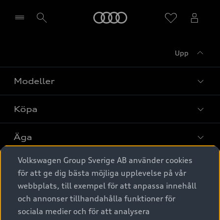
Meny
Upp
Välj återförsäljare
Modeller
Köpa
Alla modeller
Elbilar
Äga
Privaterbjudanden
Laddhybrider
Volkswagen Group Sverige AB använder cookies
Privatleasing
Tjänstebil
Service & tillbehör
A6 modellerna
för att ge dig bästa möjliga upplevelse på vår
Nya bilar i lager
webbplats, till exempel för att anpassa innehåll
Audi digital services
SUV
Om Audi Sverige
Tjänstebil
och annonser tillhandahålla funktioner för
Begagnade bilar i lager
Originaltillbehör - köp online
sociala medier och för att analysera
Avant
Business lease online
Audi approved :plus - så gott som nya