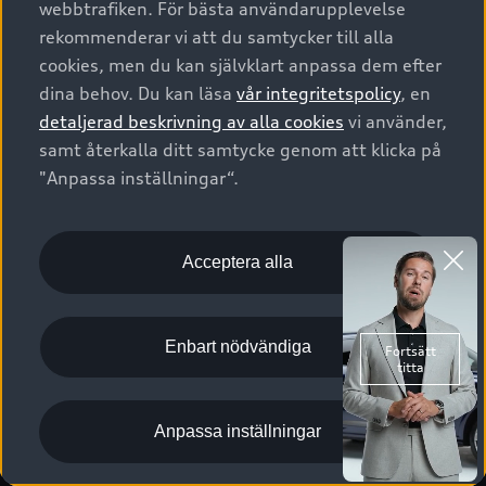
webbtrafiken. För bästa användarupplevelse
Kontakta oss
Garantier
Sportback
Företagsleasing
rekommenderar vi att du samtycker till alla
Finansiering
Boka Service online
Försäkring
cookies, men du kan självklart anpassa dem efter
Audi Sport
Audi exclusive
dina behov. Du kan läsa
vår integritetspolicy
, en
Audi Återförsäljare/-serviceverkstad
Digitala manualer för din Audi
© 2026 AUDI SVERIGE. All Rights Reserved.
detaljerad beskrivning av alla cookies
vi använder,
Provkörning
myAudi
Audi Collection – livsstilsartiklar
samt återkalla ditt samtycke genom att klicka på
Utgivare
Juridiskt
Juridiskt Audi AG
"Anpassa inställningar“.
Pressmeddelanden
Juridiskt Audi Digital Giveaway
Vanliga frågor
Tillgänglighetsredogörelse
Cookies
Nyhetsbrev
2G/3G nätet stängs ned - Hur påverkas min bil av detta?
Anpassa inställningar för cookies
Acceptera alla
Vårt hållbarhetsarbete
Visselblåsarkanaler
Lediga tjänster huvudkontor
Enbart nödvändiga
Lediga tjänster hos Audi Återförsäljare
Kommentar till mediauppgifter om dataläcka
Anpassa inställningar