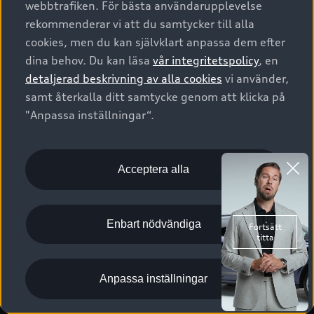
webbtrafiken. För bästa användarupplevelse
Kontakta oss
Garantier
Sportback
Företagsleasing
rekommenderar vi att du samtycker till alla
Finansiering
Boka Service online
Försäkring
cookies, men du kan självklart anpassa dem efter
Audi Sport
Audi exclusive
dina behov. Du kan läsa
vår integritetspolicy
, en
Audi Återförsäljare/-serviceverkstad
Digitala manualer för din Audi
© 2026 AUDI SVERIGE. All Rights Reserved.
detaljerad beskrivning av alla cookies
vi använder,
Provkörning
myAudi
Audi Collection – livsstilsartiklar
samt återkalla ditt samtycke genom att klicka på
Utgivare
Juridiskt
Juridiskt Audi AG
"Anpassa inställningar“.
Pressmeddelanden
Juridiskt Audi Digital Giveaway
Vanliga frågor
Tillgänglighetsredogörelse
Cookies
Nyhetsbrev
2G/3G nätet stängs ned - Hur påverkas min bil av detta?
Anpassa inställningar för cookies
Acceptera alla
Vårt hållbarhetsarbete
Visselblåsarkanaler
Lediga tjänster huvudkontor
Enbart nödvändiga
Lediga tjänster hos Audi Återförsäljare
Kommentar till mediauppgifter om dataläcka
Anpassa inställningar