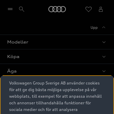
Meny
Upp
Välj återförsäljare
Modeller
Köpa
Alla modeller
Elbilar
Äga
Privaterbjudanden
Laddhybrider
Volkswagen Group Sverige AB använder cookies
Privatleasing
Tjänstebil
Service & tillbehör
A6 modellerna
för att ge dig bästa möjliga upplevelse på vår
Nya bilar i lager
webbplats, till exempel för att anpassa innehåll
Audi digital services
SUV
Om Audi Sverige
Tjänstebil
och annonser tillhandahålla funktioner för
Begagnade bilar i lager
Originaltillbehör - köp online
sociala medier och för att analysera
Avant
Business lease online
Audi approved :plus - så gott som nya