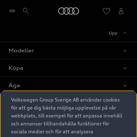
Meny
Upp
Välj återförsäljare
Modeller
Köpa
Alla modeller
Elbilar
Äga
Privaterbjudanden
Laddhybrider
Volkswagen Group Sverige AB använder cookies
Privatleasing
Tjänstebil
Service & tillbehör
A6 modellerna
för att ge dig bästa möjliga upplevelse på vår
Nya bilar i lager
webbplats, till exempel för att anpassa innehåll
Audi digital services
SUV
Om Audi Sverige
Tjänstebil
och annonser tillhandahålla funktioner för
Begagnade bilar i lager
Originaltillbehör - köp online
sociala medier och för att analysera
Avant
Business lease online
Audi approved :plus - så gott som nya