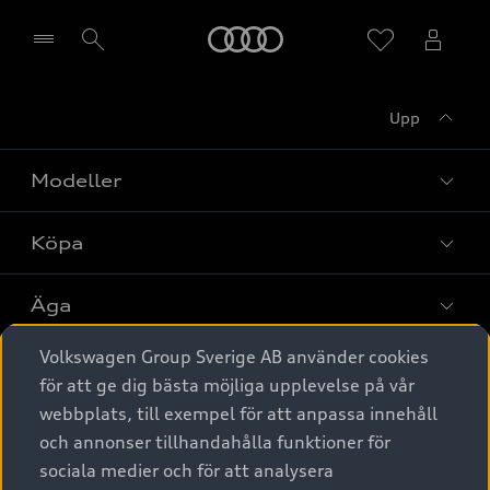
Meny
Upp
Välj återförsäljare
Modeller
Köpa
Alla modeller
Elbilar
Äga
Privaterbjudanden
Laddhybrider
Volkswagen Group Sverige AB använder cookies
Privatleasing
Tjänstebil
Service & tillbehör
A6 modellerna
för att ge dig bästa möjliga upplevelse på vår
Nya bilar i lager
webbplats, till exempel för att anpassa innehåll
Audi digital services
SUV
Om Audi Sverige
Tjänstebil
och annonser tillhandahålla funktioner för
Begagnade bilar i lager
Originaltillbehör - köp online
sociala medier och för att analysera
Avant
Business lease online
Audi approved :plus - så gott som nya