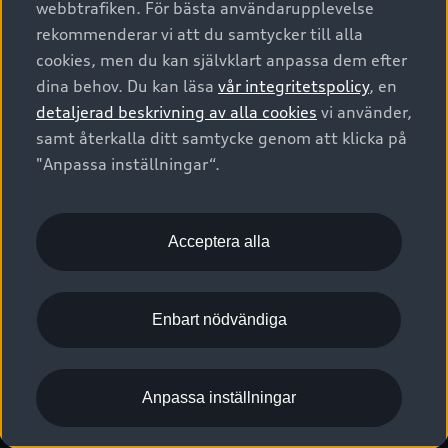
webbtrafiken. För bästa användarupplevelse
Kontakta oss
Garantier
Sportback
Företagsleasing
rekommenderar vi att du samtycker till alla
Finansiering
Boka Service online
Försäkring
cookies, men du kan självklart anpassa dem efter
Audi Sport
Audi exclusive
dina behov. Du kan läsa
vår integritetspolicy
, en
Audi Återförsäljare/-serviceverkstad
Digitala manualer för din Audi
© 2026 AUDI SVERIGE. All Rights Reserved.
detaljerad beskrivning av alla cookies
vi använder,
Provkörning
myAudi
Audi Collection – livsstilsartiklar
samt återkalla ditt samtycke genom att klicka på
Utgivare
Juridiskt
Juridiskt Audi AG
"Anpassa inställningar“.
Pressmeddelanden
Juridiskt Audi Digital Giveaway
Vanliga frågor
Tillgänglighetsredogörelse
Cookies
Nyhetsbrev
2G/3G nätet stängs ned - Hur påverkas min bil av detta?
Anpassa inställningar för cookies
Acceptera alla
Vårt hållbarhetsarbete
Visselblåsarkanaler
Lediga tjänster huvudkontor
Enbart nödvändiga
Lediga tjänster hos Audi Återförsäljare
Kommentar till mediauppgifter om dataläcka
Anpassa inställningar