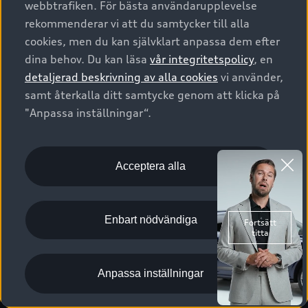
webbtrafiken. För bästa användarupplevelse
Kontakta oss
Garantier
Sportback
Företagsleasing
rekommenderar vi att du samtycker till alla
Finansiering
Boka Service online
Försäkring
cookies, men du kan självklart anpassa dem efter
Audi Sport
Audi exclusive
dina behov. Du kan läsa
vår integritetspolicy
, en
Audi Återförsäljare/-serviceverkstad
Digitala manualer för din Audi
© 2026 AUDI SVERIGE. All Rights Reserved.
detaljerad beskrivning av alla cookies
vi använder,
Provkörning
myAudi
Audi Collection – livsstilsartiklar
samt återkalla ditt samtycke genom att klicka på
Utgivare
Juridiskt
Juridiskt Audi AG
"Anpassa inställningar“.
Pressmeddelanden
Juridiskt Audi Digital Giveaway
Vanliga frågor
Tillgänglighetsredogörelse
Cookies
Nyhetsbrev
2G/3G nätet stängs ned - Hur påverkas min bil av detta?
Anpassa inställningar för cookies
Acceptera alla
Vårt hållbarhetsarbete
Visselblåsarkanaler
Lediga tjänster huvudkontor
Enbart nödvändiga
Lediga tjänster hos Audi Återförsäljare
Kommentar till mediauppgifter om dataläcka
Anpassa inställningar