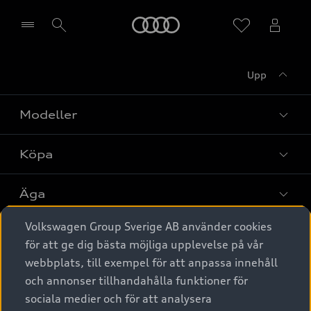
Meny
Upp
Välj återförsäljare
Modeller
Köpa
Alla modeller
Elbilar
Äga
Privaterbjudanden
Laddhybrider
Volkswagen Group Sverige AB använder cookies
Privatleasing
Tjänstebil
Service & tillbehör
A6 modellerna
för att ge dig bästa möjliga upplevelse på vår
Nya bilar i lager
webbplats, till exempel för att anpassa innehåll
Audi digital services
SUV
Om Audi Sverige
Tjänstebil
och annonser tillhandahålla funktioner för
Begagnade bilar i lager
Originaltillbehör - köp online
sociala medier och för att analysera
Avant
Business lease online
Audi approved :plus - så gott som nya