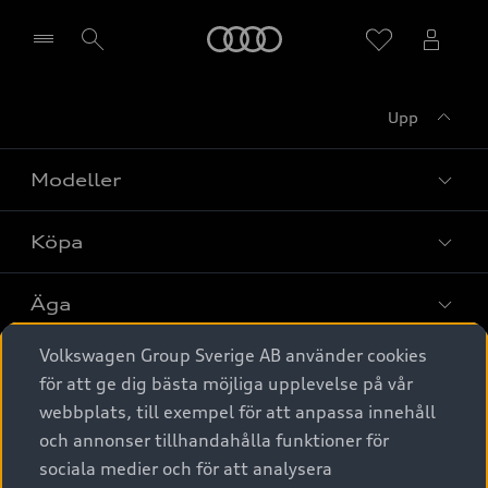
Meny
Upp
Välj återförsäljare
Modeller
Köpa
Alla modeller
Elbilar
Äga
Privaterbjudanden
Laddhybrider
Volkswagen Group Sverige AB använder cookies
Privatleasing
Tjänstebil
Service & tillbehör
A6 modellerna
för att ge dig bästa möjliga upplevelse på vår
Nya bilar i lager
webbplats, till exempel för att anpassa innehåll
Audi digital services
SUV
Om Audi Sverige
Tjänstebil
och annonser tillhandahålla funktioner för
Begagnade bilar i lager
Originaltillbehör - köp online
sociala medier och för att analysera
Avant
Business lease online
Audi approved :plus - så gott som nya