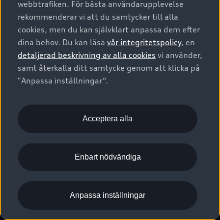
webbtrafiken. För bästa användarupplevelse
Kontakta oss
Garantier
Sportback
Företagsleasing
rekommenderar vi att du samtycker till alla
Finansiering
Boka Service online
Försäkring
cookies, men du kan självklart anpassa dem efter
Audi Sport
Audi exclusive
dina behov. Du kan läsa
vår integritetspolicy
, en
Audi Återförsäljare/-serviceverkstad
Digitala manualer för din Audi
© 2026 AUDI SVERIGE. All Rights Reserved.
detaljerad beskrivning av alla cookies
vi använder,
Provkörning
myAudi
Audi Collection – livsstilsartiklar
samt återkalla ditt samtycke genom att klicka på
Utgivare
Juridiskt
Juridiskt Audi AG
"Anpassa inställningar“.
Pressmeddelanden
Juridiskt Audi Digital Giveaway
Vanliga frågor
Tillgänglighetsredogörelse
Cookies
Nyhetsbrev
2G/3G nätet stängs ned - Hur påverkas min bil av detta?
Anpassa inställningar för cookies
Acceptera alla
Vårt hållbarhetsarbete
Visselblåsarkanaler
Lediga tjänster huvudkontor
Enbart nödvändiga
Lediga tjänster hos Audi Återförsäljare
Kommentar till mediauppgifter om dataläcka
Anpassa inställningar