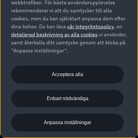
webbtrafiken. För bästa användarupplevelse
Kontakta oss
Garantier
Sportback
Företagsleasing
rekommenderar vi att du samtycker till alla
Finansiering
Boka Service online
Försäkring
cookies, men du kan självklart anpassa dem efter
Audi Sport
Audi exclusive
dina behov. Du kan läsa
vår integritetspolicy
, en
Audi Återförsäljare/-serviceverkstad
Digitala manualer för din Audi
© 2026 AUDI SVERIGE. All Rights Reserved.
detaljerad beskrivning av alla cookies
vi använder,
Provkörning
myAudi
Audi Collection – livsstilsartiklar
samt återkalla ditt samtycke genom att klicka på
Utgivare
Juridiskt
Juridiskt Audi AG
"Anpassa inställningar“.
Pressmeddelanden
Juridiskt Audi Digital Giveaway
Vanliga frågor
Tillgänglighetsredogörelse
Cookies
Nyhetsbrev
2G/3G nätet stängs ned - Hur påverkas min bil av detta?
Anpassa inställningar för cookies
Acceptera alla
Vårt hållbarhetsarbete
Visselblåsarkanaler
Lediga tjänster huvudkontor
Enbart nödvändiga
Lediga tjänster hos Audi Återförsäljare
Kommentar till mediauppgifter om dataläcka
Anpassa inställningar