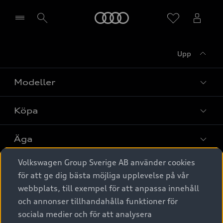
Meny
Upp
Välj återförsäljare
Modeller
Köpa
Alla modeller
Elbilar
Äga
Privaterbjudanden
Laddhybrider
Volkswagen Group Sverige AB använder cookies
Privatleasing
Tjänstebil
Service & tillbehör
A6 modellerna
för att ge dig bästa möjliga upplevelse på vår
Nya bilar i lager
webbplats, till exempel för att anpassa innehåll
Audi digital services
SUV
Om Audi Sverige
Tjänstebil
och annonser tillhandahålla funktioner för
Begagnade bilar i lager
Originaltillbehör - köp online
sociala medier och för att analysera
Avant
Business lease online
Audi approved :plus - så gott som nya