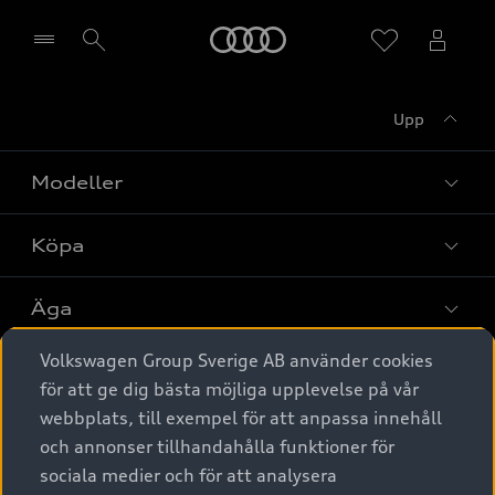
Meny
Upp
Välj återförsäljare
Modeller
Köpa
Alla modeller
Elbilar
Äga
Privaterbjudanden
Laddhybrider
Volkswagen Group Sverige AB använder cookies
Privatleasing
Tjänstebil
Service & tillbehör
A6 modellerna
för att ge dig bästa möjliga upplevelse på vår
Nya bilar i lager
webbplats, till exempel för att anpassa innehåll
Audi digital services
SUV
Om Audi Sverige
Tjänstebil
och annonser tillhandahålla funktioner för
Begagnade bilar i lager
Originaltillbehör - köp online
sociala medier och för att analysera
Avant
Business lease online
Audi approved :plus - så gott som nya