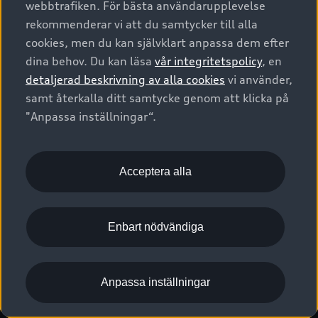
webbtrafiken. För bästa användarupplevelse
Kontakta oss
Garantier
Sportback
Företagsleasing
rekommenderar vi att du samtycker till alla
Finansiering
Boka Service online
Försäkring
cookies, men du kan självklart anpassa dem efter
Audi Sport
Audi exclusive
dina behov. Du kan läsa
vår integritetspolicy
, en
Audi Återförsäljare/-serviceverkstad
Digitala manualer för din Audi
© 2026 AUDI SVERIGE. All Rights Reserved.
detaljerad beskrivning av alla cookies
vi använder,
Provkörning
myAudi
Audi Collection – livsstilsartiklar
samt återkalla ditt samtycke genom att klicka på
Utgivare
Juridiskt
Juridiskt Audi AG
"Anpassa inställningar“.
Pressmeddelanden
Juridiskt Audi Digital Giveaway
Vanliga frågor
Tillgänglighetsredogörelse
Cookies
Nyhetsbrev
2G/3G nätet stängs ned - Hur påverkas min bil av detta?
Anpassa inställningar för cookies
Acceptera alla
Vårt hållbarhetsarbete
Visselblåsarkanaler
Lediga tjänster huvudkontor
Enbart nödvändiga
Lediga tjänster hos Audi Återförsäljare
Kommentar till mediauppgifter om dataläcka
Anpassa inställningar