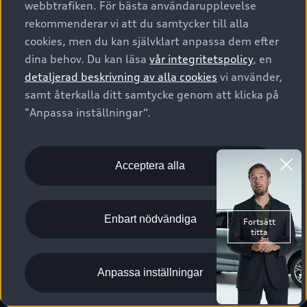
webbtrafiken. För bästa användarupplevelse
Kontakta oss
Garantier
Sportback
Företagsleasing
rekommenderar vi att du samtycker till alla
Finansiering
Boka Service online
Försäkring
cookies, men du kan självklart anpassa dem efter
Audi Sport
Audi exclusive
dina behov. Du kan läsa
vår integritetspolicy
, en
Audi Återförsäljare/-serviceverkstad
Digitala manualer för din Audi
© 2026 AUDI SVERIGE. All Rights Reserved.
detaljerad beskrivning av alla cookies
vi använder,
Provkörning
myAudi
Audi Collection – livsstilsartiklar
samt återkalla ditt samtycke genom att klicka på
Utgivare
Juridiskt
Juridiskt Audi AG
"Anpassa inställningar“.
Pressmeddelanden
Juridiskt Audi Digital Giveaway
Vanliga frågor
Tillgänglighetsredogörelse
Cookies
Nyhetsbrev
2G/3G nätet stängs ned - Hur påverkas min bil av detta?
Anpassa inställningar för cookies
Acceptera alla
Vårt hållbarhetsarbete
Visselblåsarkanaler
Lediga tjänster huvudkontor
Enbart nödvändiga
Lediga tjänster hos Audi Återförsäljare
Kommentar till mediauppgifter om dataläcka
Anpassa inställningar