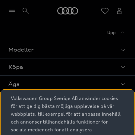
Meny
Upp
Välj återförsäljare
Modeller
Köpa
Alla modeller
Elbilar
Äga
Privaterbjudanden
Laddhybrider
Volkswagen Group Sverige AB använder cookies
Privatleasing
Tjänstebil
Service & tillbehör
A6 modellerna
för att ge dig bästa möjliga upplevelse på vår
Nya bilar i lager
webbplats, till exempel för att anpassa innehåll
Audi digital services
SUV
Om Audi Sverige
Tjänstebil
och annonser tillhandahålla funktioner för
Begagnade bilar i lager
Originaltillbehör - köp online
sociala medier och för att analysera
Avant
Business lease online
Audi approved :plus - så gott som nya