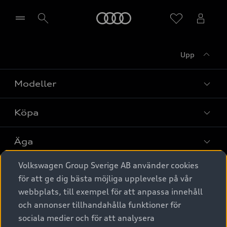
Meny
Upp
Välj återförsäljare
Modeller
Köpa
Alla modeller
Elbilar
Äga
Privaterbjudanden
Laddhybrider
Volkswagen Group Sverige AB använder cookies
Privatleasing
Tjänstebil
Service & tillbehör
A6 modellerna
för att ge dig bästa möjliga upplevelse på vår
Nya bilar i lager
webbplats, till exempel för att anpassa innehåll
Audi digital services
SUV
Om Audi Sverige
Tjänstebil
och annonser tillhandahålla funktioner för
Begagnade bilar i lager
Originaltillbehör - köp online
sociala medier och för att analysera
Avant
Business lease online
Audi approved :plus - så gott som nya