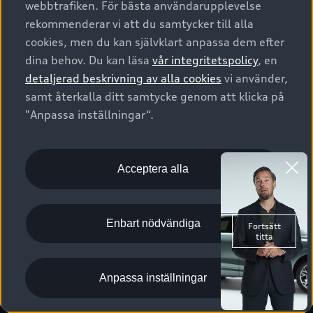
webbtrafiken. För bästa användarupplevelse
Kontakta oss
Garantier
Sportback
Företagsleasing
rekommenderar vi att du samtycker till alla
Finansiering
Boka Service online
Försäkring
cookies, men du kan självklart anpassa dem efter
Audi Sport
Audi exclusive
dina behov. Du kan läsa
vår integritetspolicy
, en
Audi Återförsäljare/-serviceverkstad
Digitala manualer för din Audi
© 2026 AUDI SVERIGE. All Rights Reserved.
detaljerad beskrivning av alla cookies
vi använder,
Provkörning
myAudi
Audi Collection – livsstilsartiklar
samt återkalla ditt samtycke genom att klicka på
Utgivare
Juridiskt
Juridiskt Audi AG
"Anpassa inställningar“.
Pressmeddelanden
Juridiskt Audi Digital Giveaway
Vanliga frågor
Tillgänglighetsredogörelse
Cookies
Nyhetsbrev
2G/3G nätet stängs ned - Hur påverkas min bil av detta?
Anpassa inställningar för cookies
Acceptera alla
Vårt hållbarhetsarbete
Visselblåsarkanaler
Lediga tjänster huvudkontor
Enbart nödvändiga
Lediga tjänster hos Audi Återförsäljare
Kommentar till mediauppgifter om dataläcka
Anpassa inställningar