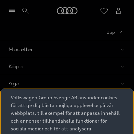
Meny
Upp
Välj återförsäljare
Modeller
Köpa
Alla modeller
Elbilar
Äga
Privaterbjudanden
Laddhybrider
Volkswagen Group Sverige AB använder cookies
Privatleasing
Tjänstebil
Service & tillbehör
A6 modellerna
för att ge dig bästa möjliga upplevelse på vår
Nya bilar i lager
webbplats, till exempel för att anpassa innehåll
Audi digital services
SUV
Om Audi Sverige
Tjänstebil
och annonser tillhandahålla funktioner för
Begagnade bilar i lager
Originaltillbehör - köp online
sociala medier och för att analysera
Avant
Business lease online
Audi approved :plus - så gott som nya