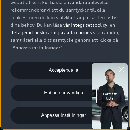
webbtrafiken. För bästa användarupplevelse
Kontakta oss
Garantier
Sportback
Företagsleasing
rekommenderar vi att du samtycker till alla
Finansiering
Boka Service online
Försäkring
cookies, men du kan självklart anpassa dem efter
Audi Sport
Audi exclusive
dina behov. Du kan läsa
vår integritetspolicy
, en
Audi Återförsäljare/-serviceverkstad
Digitala manualer för din Audi
© 2026 AUDI SVERIGE. All Rights Reserved.
detaljerad beskrivning av alla cookies
vi använder,
Provkörning
myAudi
Audi Collection – livsstilsartiklar
samt återkalla ditt samtycke genom att klicka på
Utgivare
Juridiskt
Juridiskt Audi AG
"Anpassa inställningar“.
Pressmeddelanden
Juridiskt Audi Digital Giveaway
Vanliga frågor
Tillgänglighetsredogörelse
Cookies
Nyhetsbrev
2G/3G nätet stängs ned - Hur påverkas min bil av detta?
Anpassa inställningar för cookies
Acceptera alla
Vårt hållbarhetsarbete
Visselblåsarkanaler
Lediga tjänster huvudkontor
Enbart nödvändiga
Lediga tjänster hos Audi Återförsäljare
Kommentar till mediauppgifter om dataläcka
Anpassa inställningar