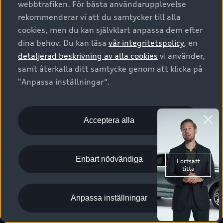
webbtrafiken. För bästa användarupplevelse
Kontakta oss
Garantier
Sportback
Företagsleasing
rekommenderar vi att du samtycker till alla
Finansiering
Boka Service online
Försäkring
cookies, men du kan självklart anpassa dem efter
Audi Sport
Audi exclusive
dina behov. Du kan läsa
vår integritetspolicy
, en
Audi Återförsäljare/-serviceverkstad
Digitala manualer för din Audi
© 2026 AUDI SVERIGE. All Rights Reserved.
detaljerad beskrivning av alla cookies
vi använder,
Provkörning
myAudi
Audi Collection – livsstilsartiklar
samt återkalla ditt samtycke genom att klicka på
Utgivare
Juridiskt
Juridiskt Audi AG
"Anpassa inställningar“.
Pressmeddelanden
Juridiskt Audi Digital Giveaway
Vanliga frågor
Tillgänglighetsredogörelse
Cookies
Nyhetsbrev
2G/3G nätet stängs ned - Hur påverkas min bil av detta?
Anpassa inställningar för cookies
Acceptera alla
Vårt hållbarhetsarbete
Visselblåsarkanaler
Lediga tjänster huvudkontor
Enbart nödvändiga
Lediga tjänster hos Audi Återförsäljare
Kommentar till mediauppgifter om dataläcka
Anpassa inställningar