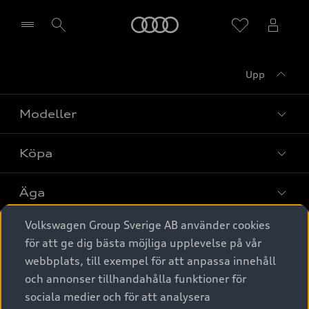
Meny
Upp
Välj återförsäljare
Modeller
Köpa
Alla modeller
Elbilar
Äga
Privaterbjudanden
Laddhybrider
Volkswagen Group Sverige AB använder cookies
Privatleasing
Tjänstebil
Service & tillbehör
A6 modellerna
för att ge dig bästa möjliga upplevelse på vår
Nya bilar i lager
webbplats, till exempel för att anpassa innehåll
Audi digital services
SUV
Om Audi Sverige
Tjänstebil
och annonser tillhandahålla funktioner för
Begagnade bilar i lager
Originaltillbehör - köp online
sociala medier och för att analysera
Avant
Business lease online
Audi approved :plus - så gott som nya