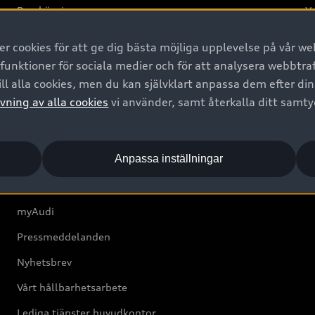
Provkörning
Va
2G
 cookies för att ge dig bästa möjliga upplevelse på vår web
d
 funktioner för sociala medier och för att analysera webbtr
ll alla cookies, men du kan självklart anpassa dem efter di
Om Audi Sverige
vning av alla cookies
vi använder, samt återkalla ditt samt
Kontakta oss
Anpassa inställningar
Boka Service online
Audi Återförsäljare/-serviceverkstad
myAudi
Pressmeddelanden
Nyhetsbrev
Vårt hållbarhetsarbete
Lediga tjänster huvudkontor