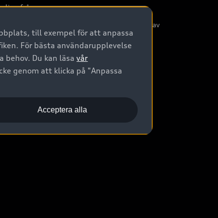
nliga frågor
/3G nätet stängs ned - Hur påverkas min bil av
bplats, till exempel för att anpassa
etta?
afiken. För bästa användarupplevelse
na behov. Du kan läsa
vår
ycke genom att klicka på "Anpassa
Acceptera alla