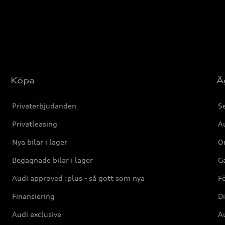
Köpa
Ä
Privaterbjudanden
Se
Privatleasing
Au
Nya bilar i lager
Or
Begagnade bilar i lager
Ga
Audi approved :plus - så gott som nya
F
Finansiering
Di
Audi exclusive
Au