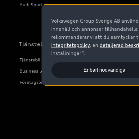
Audi Sport
Volkswagen Group Sverige AB använder
innehåll och annonser tillhandahålla
rekommenderar vi att du samtycker ti
Tjänstebil
integritetspolicy
, en
detaljerad beskri
inställningar“.
Tjänstebil
Enbart nödvändiga
Business lease online
Företagsleasing