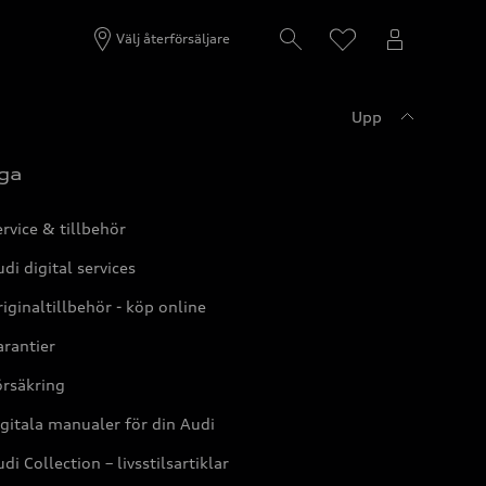
Välj återförsäljare
Upp
ga
rvice & tillbehör
di digital services
iginaltillbehör - köp online
rantier
örsäkring
gitala manualer för din Audi
di Collection – livsstilsartiklar