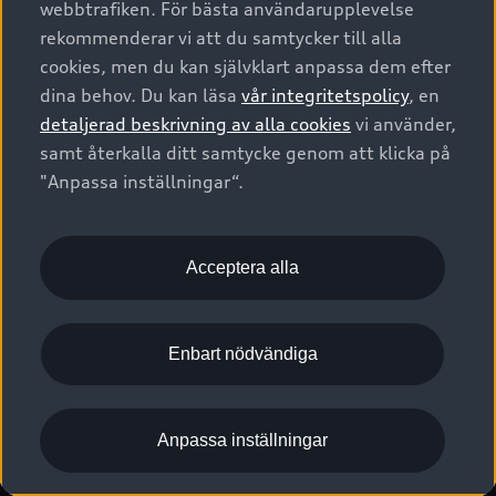
webbtrafiken. För bästa användarupplevelse
Kontakta oss
Garantier
Sportback
Företagsleasing
rekommenderar vi att du samtycker till alla
Finansiering
Boka Service online
Försäkring
cookies, men du kan självklart anpassa dem efter
Audi Sport
Audi exclusive
dina behov. Du kan läsa
vår integritetspolicy
, en
Audi Återförsäljare/-serviceverkstad
Digitala manualer för din Audi
© 2026 AUDI SVERIGE. All Rights Reserved.
detaljerad beskrivning av alla cookies
vi använder,
Provkörning
myAudi
Audi Collection – livsstilsartiklar
samt återkalla ditt samtycke genom att klicka på
Utgivare
Juridiskt
Juridiskt Audi AG
"Anpassa inställningar“.
Pressmeddelanden
Juridiskt Audi Digital Giveaway
Vanliga frågor
Tillgänglighetsredogörelse
Cookies
Nyhetsbrev
2G/3G nätet stängs ned - Hur påverkas min bil av detta?
Anpassa inställningar för cookies
Acceptera alla
Vårt hållbarhetsarbete
Visselblåsarkanaler
Lediga tjänster huvudkontor
Enbart nödvändiga
Lediga tjänster hos Audi Återförsäljare
Kommentar till mediauppgifter om dataläcka
Anpassa inställningar