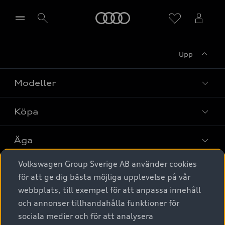
Meny
Upp
Välj återförsäljare
Modeller
Köpa
Alla modeller
Elbilar
Äga
Privaterbjudanden
Laddhybrider
Volkswagen Group Sverige AB använder cookies
Privatleasing
Tjänstebil
Service & tillbehör
A6 modellerna
för att ge dig bästa möjliga upplevelse på vår
Nya bilar i lager
webbplats, till exempel för att anpassa innehåll
Audi digital services
SUV
Om Audi Sverige
Tjänstebil
och annonser tillhandahålla funktioner för
Begagnade bilar i lager
Originaltillbehör - köp online
sociala medier och för att analysera
Avant
Business lease online
Audi approved :plus - så gott som nya