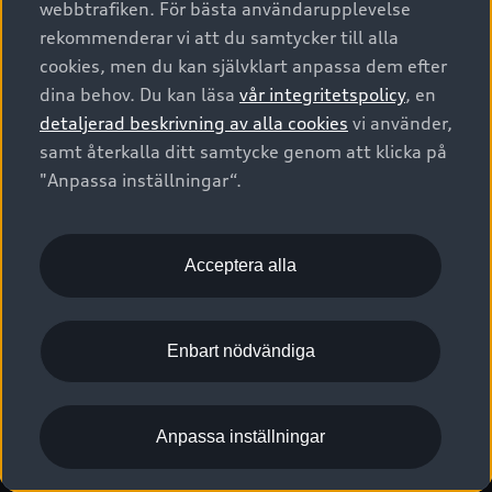
webbtrafiken. För bästa användarupplevelse
Kontakta oss
Garantier
Sportback
Företagsleasing
rekommenderar vi att du samtycker till alla
Finansiering
Boka Service online
Försäkring
cookies, men du kan självklart anpassa dem efter
Audi Sport
Audi exclusive
dina behov. Du kan läsa
vår integritetspolicy
, en
Audi Återförsäljare/-serviceverkstad
Digitala manualer för din Audi
© 2026 AUDI SVERIGE. All Rights Reserved.
detaljerad beskrivning av alla cookies
vi använder,
Provkörning
myAudi
Audi Collection – livsstilsartiklar
samt återkalla ditt samtycke genom att klicka på
Utgivare
Juridiskt
Juridiskt Audi AG
"Anpassa inställningar“.
Pressmeddelanden
Juridiskt Audi Digital Giveaway
Vanliga frågor
Tillgänglighetsredogörelse
Cookies
Nyhetsbrev
2G/3G nätet stängs ned - Hur påverkas min bil av detta?
Anpassa inställningar för cookies
Acceptera alla
Vårt hållbarhetsarbete
Visselblåsarkanaler
Lediga tjänster huvudkontor
Enbart nödvändiga
Lediga tjänster hos Audi Återförsäljare
Kommentar till mediauppgifter om dataläcka
Anpassa inställningar