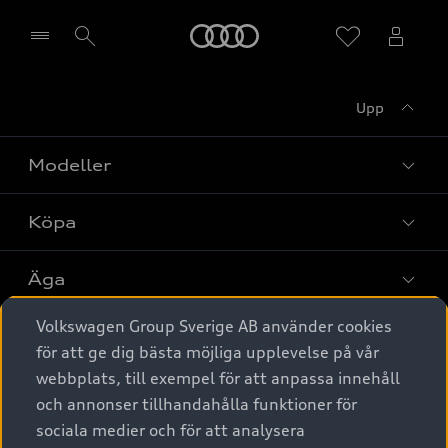
Meny
Upp
Välj återförsäljare
Modeller
Köpa
Alla modeller
Elbilar
Äga
Privaterbjudanden
Laddhybrider
Volkswagen Group Sverige AB använder cookies
Privatleasing
Tjänstebil
Service & tillbehör
A6 modellerna
för att ge dig bästa möjliga upplevelse på vår
Nya bilar i lager
webbplats, till exempel för att anpassa innehåll
Audi digital services
SUV
Om Audi Sverige
Tjänstebil
och annonser tillhandahålla funktioner för
Begagnade bilar i lager
Originaltillbehör - köp online
sociala medier och för att analysera
Avant
Business lease online
Audi approved :plus - så gott som nya