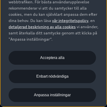
webbtrafiken. För bästa användarupplevelse
Kontakta oss
Garantier
Sportback
Företagsleasing
rekommenderar vi att du samtycker till alla
Finansiering
Boka Service online
Försäkring
cookies, men du kan självklart anpassa dem efter
Audi Sport
Audi exclusive
dina behov. Du kan läsa
vår integritetspolicy
, en
Audi Återförsäljare/-serviceverkstad
Digitala manualer för din Audi
© 2026 AUDI SVERIGE. All Rights Reserved.
detaljerad beskrivning av alla cookies
vi använder,
Provkörning
myAudi
Audi Collection – livsstilsartiklar
samt återkalla ditt samtycke genom att klicka på
Utgivare
Juridiskt
Juridiskt Audi AG
"Anpassa inställningar“.
Pressmeddelanden
Juridiskt Audi Digital Giveaway
Vanliga frågor
Tillgänglighetsredogörelse
Cookies
Nyhetsbrev
2G/3G nätet stängs ned - Hur påverkas min bil av detta?
Anpassa inställningar för cookies
Acceptera alla
Vårt hållbarhetsarbete
Visselblåsarkanaler
Lediga tjänster huvudkontor
Enbart nödvändiga
Lediga tjänster hos Audi Återförsäljare
Kommentar till mediauppgifter om dataläcka
Anpassa inställningar