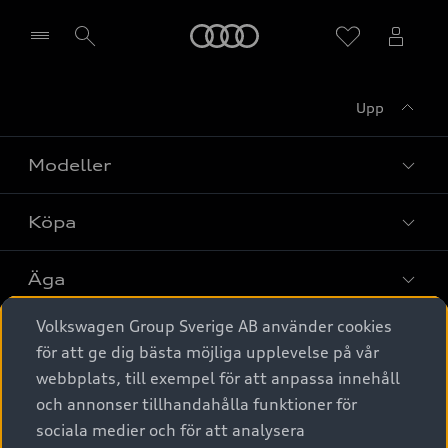
Meny
Upp
Välj återförsäljare
Modeller
Köpa
Alla modeller
Elbilar
Äga
Privaterbjudanden
Laddhybrider
Volkswagen Group Sverige AB använder cookies
Privatleasing
Tjänstebil
Service & tillbehör
A6 modellerna
för att ge dig bästa möjliga upplevelse på vår
Nya bilar i lager
webbplats, till exempel för att anpassa innehåll
Audi digital services
SUV
Om Audi Sverige
Tjänstebil
och annonser tillhandahålla funktioner för
Begagnade bilar i lager
Originaltillbehör - köp online
sociala medier och för att analysera
Avant
Business lease online
Audi approved :plus - så gott som nya