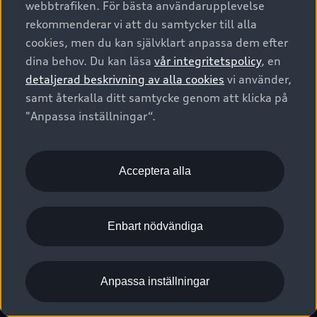
webbtrafiken. För bästa användarupplevelse
Kontakta oss
Garantier
Sportback
Företagsleasing
rekommenderar vi att du samtycker till alla
Finansiering
Boka Service online
Försäkring
cookies, men du kan självklart anpassa dem efter
Audi Sport
Audi exclusive
dina behov. Du kan läsa
vår integritetspolicy
, en
Audi Återförsäljare/-serviceverkstad
Digitala manualer för din Audi
© 2026 AUDI SVERIGE. All Rights Reserved.
detaljerad beskrivning av alla cookies
vi använder,
Provkörning
myAudi
Audi Collection – livsstilsartiklar
samt återkalla ditt samtycke genom att klicka på
Utgivare
Juridiskt
Juridiskt Audi AG
"Anpassa inställningar“.
Pressmeddelanden
Juridiskt Audi Digital Giveaway
Vanliga frågor
Tillgänglighetsredogörelse
Cookies
Nyhetsbrev
2G/3G nätet stängs ned - Hur påverkas min bil av detta?
Anpassa inställningar för cookies
Acceptera alla
Vårt hållbarhetsarbete
Visselblåsarkanaler
Lediga tjänster huvudkontor
Enbart nödvändiga
Lediga tjänster hos Audi Återförsäljare
Kommentar till mediauppgifter om dataläcka
Anpassa inställningar