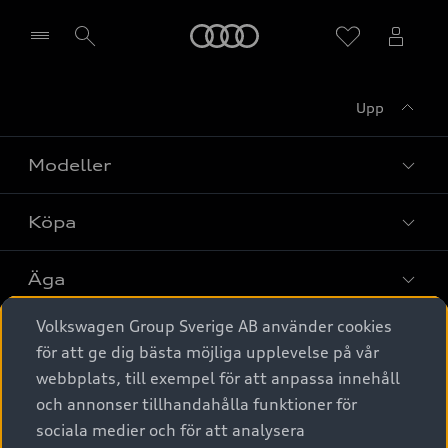
Meny
Upp
Välj återförsäljare
Modeller
Köpa
Alla modeller
Elbilar
Äga
Privaterbjudanden
Laddhybrider
Volkswagen Group Sverige AB använder cookies
Privatleasing
Tjänstebil
Service & tillbehör
A6 modellerna
för att ge dig bästa möjliga upplevelse på vår
Nya bilar i lager
webbplats, till exempel för att anpassa innehåll
Audi digital services
SUV
Om Audi Sverige
Tjänstebil
och annonser tillhandahålla funktioner för
Begagnade bilar i lager
Originaltillbehör - köp online
sociala medier och för att analysera
Avant
Business lease online
Audi approved :plus - så gott som nya