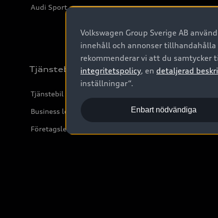
Audi Sport
Volkswagen Group Sverige AB använder
innehåll och annonser tillhandahålla
rekommenderar vi att du samtycker ti
Tjänstebil
integritetspolicy
, en
detaljerad beskri
inställningar“.
Tjänstebil
Enbart nödvändiga
Business lease online
Företagsleasing