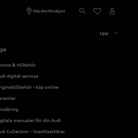
Välj återförsäljare
Upp
ga
rvice & tillbehör
di digital services
iginaltillbehör - köp online
rantier
örsäkring
gitala manualer för din Audi
di Collection – livsstilsartiklar