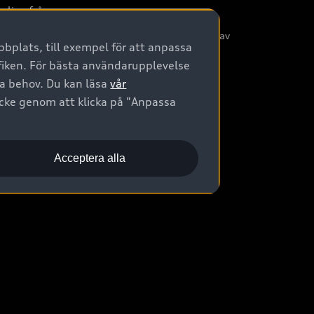
nliga frågor
/3G nätet stängs ned - Hur påverkas min bil av
bplats, till exempel för att anpassa
etta?
afiken. För bästa användarupplevelse
na behov. Du kan läsa
vår
ycke genom att klicka på "Anpassa
Acceptera alla