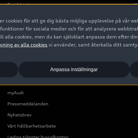
Provkörning
Va
2G
 cookies för att ge dig bästa möjliga upplevelse på vår web
d
 funktioner för sociala medier och för att analysera webbtr
ll alla cookies, men du kan självklart anpassa dem efter di
Om Audi Sverige
vning av alla cookies
vi använder, samt återkalla ditt samt
Kontakta oss
Anpassa inställningar
Boka Service online
Audi Återförsäljare/-serviceverkstad
myAudi
Pressmeddelanden
Nyhetsbrev
Vårt hållbarhetsarbete
Lediga tjänster huvudkontor