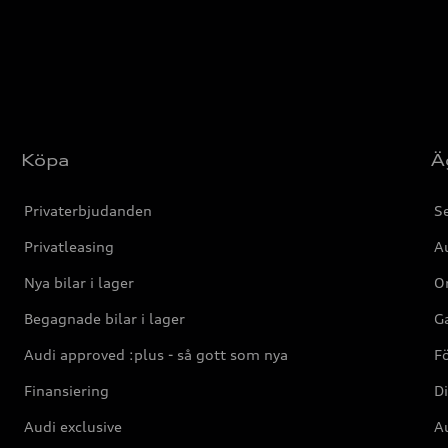
Köpa
Ä
Privaterbjudanden
Se
Privatleasing
Au
Nya bilar i lager
Or
Begagnade bilar i lager
Ga
Audi approved :plus - så gott som nya
F
Finansiering
Di
Audi exclusive
Au