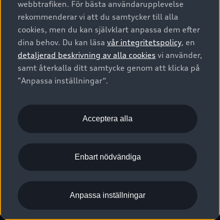
webbtrafiken. För bästa användarupplevelse
Kontakta oss
Garantier
Sportback
Företagsleasing
rekommenderar vi att du samtycker till alla
Finansiering
Boka Service online
Försäkring
cookies, men du kan självklart anpassa dem efter
Audi Sport
Audi exclusive
dina behov. Du kan läsa
vår integritetspolicy
, en
Audi Återförsäljare/-serviceverkstad
Digitala manualer för din Audi
© 2026 AUDI SVERIGE. All Rights Reserved.
detaljerad beskrivning av alla cookies
vi använder,
Provkörning
myAudi
Audi Collection – livsstilsartiklar
samt återkalla ditt samtycke genom att klicka på
Utgivare
Juridiskt
Juridiskt Audi AG
"Anpassa inställningar“.
Pressmeddelanden
Juridiskt Audi Digital Giveaway
Vanliga frågor
Tillgänglighetsredogörelse
Cookies
Nyhetsbrev
2G/3G nätet stängs ned - Hur påverkas min bil av detta?
Anpassa inställningar för cookies
Acceptera alla
Vårt hållbarhetsarbete
Visselblåsarkanaler
Lediga tjänster huvudkontor
Enbart nödvändiga
Lediga tjänster hos Audi Återförsäljare
Kommentar till mediauppgifter om dataläcka
Anpassa inställningar