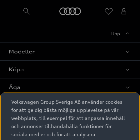
Meny
Upp
Välj återförsäljare
Modeller
Köpa
Alla modeller
Elbilar
Äga
Privaterbjudanden
Laddhybrider
Volkswagen Group Sverige AB använder cookies
Privatleasing
Tjänstebil
Service & tillbehör
A6 modellerna
för att ge dig bästa möjliga upplevelse på vår
Nya bilar i lager
webbplats, till exempel för att anpassa innehåll
Audi digital services
SUV
Om Audi Sverige
Tjänstebil
och annonser tillhandahålla funktioner för
Begagnade bilar i lager
Originaltillbehör - köp online
sociala medier och för att analysera
Avant
Business lease online
Audi approved :plus - så gott som nya