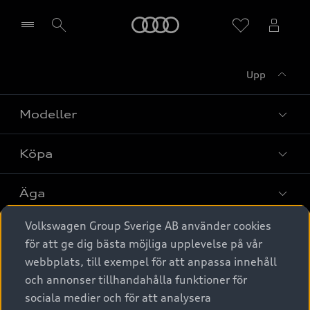
Meny
Upp
Välj återförsäljare
Modeller
Köpa
Alla modeller
Elbilar
Äga
Privaterbjudanden
Laddhybrider
Volkswagen Group Sverige AB använder cookies
Privatleasing
Tjänstebil
Service & tillbehör
A6 modellerna
för att ge dig bästa möjliga upplevelse på vår
Nya bilar i lager
webbplats, till exempel för att anpassa innehåll
Audi digital services
SUV
Om Audi Sverige
Tjänstebil
och annonser tillhandahålla funktioner för
Begagnade bilar i lager
Originaltillbehör - köp online
sociala medier och för att analysera
Avant
Business lease online
Audi approved :plus - så gott som nya