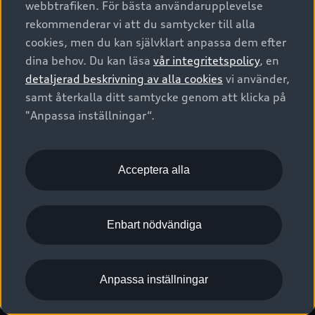
webbtrafiken. För bästa användarupplevelse
Kontakta oss
Garantier
Sportback
Företagsleasing
rekommenderar vi att du samtycker till alla
Finansiering
Boka Service online
Försäkring
cookies, men du kan självklart anpassa dem efter
Audi Sport
Audi exclusive
dina behov. Du kan läsa
vår integritetspolicy
, en
Audi Återförsäljare/-serviceverkstad
Digitala manualer för din Audi
© 2026 AUDI SVERIGE. All Rights Reserved.
detaljerad beskrivning av alla cookies
vi använder,
Provkörning
myAudi
Audi Collection – livsstilsartiklar
samt återkalla ditt samtycke genom att klicka på
Utgivare
Juridiskt
Juridiskt Audi AG
"Anpassa inställningar“.
Pressmeddelanden
Juridiskt Audi Digital Giveaway
Vanliga frågor
Tillgänglighetsredogörelse
Cookies
Nyhetsbrev
2G/3G nätet stängs ned - Hur påverkas min bil av detta?
Anpassa inställningar för cookies
Acceptera alla
Vårt hållbarhetsarbete
Visselblåsarkanaler
Lediga tjänster huvudkontor
Enbart nödvändiga
Lediga tjänster hos Audi Återförsäljare
Kommentar till mediauppgifter om dataläcka
Anpassa inställningar