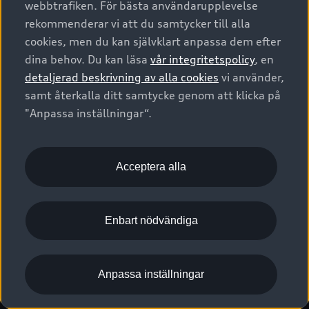
webbtrafiken. För bästa användarupplevelse
Kontakta oss
Garantier
Sportback
Företagsleasing
rekommenderar vi att du samtycker till alla
Finansiering
Boka Service online
Försäkring
cookies, men du kan självklart anpassa dem efter
Audi Sport
Audi exclusive
dina behov. Du kan läsa
vår integritetspolicy
, en
Audi Återförsäljare/-serviceverkstad
Digitala manualer för din Audi
© 2026 AUDI SVERIGE. All Rights Reserved.
detaljerad beskrivning av alla cookies
vi använder,
Provkörning
myAudi
Audi Collection – livsstilsartiklar
samt återkalla ditt samtycke genom att klicka på
Utgivare
Juridiskt
Juridiskt Audi AG
"Anpassa inställningar“.
Pressmeddelanden
Juridiskt Audi Digital Giveaway
Vanliga frågor
Tillgänglighetsredogörelse
Cookies
Nyhetsbrev
2G/3G nätet stängs ned - Hur påverkas min bil av detta?
Anpassa inställningar för cookies
Acceptera alla
Vårt hållbarhetsarbete
Visselblåsarkanaler
Lediga tjänster huvudkontor
Enbart nödvändiga
Lediga tjänster hos Audi Återförsäljare
Kommentar till mediauppgifter om dataläcka
Anpassa inställningar