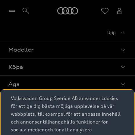
Meny
Upp
Välj återförsäljare
Modeller
Köpa
Alla modeller
Elbilar
Äga
Privaterbjudanden
Laddhybrider
Volkswagen Group Sverige AB använder cookies
Privatleasing
Tjänstebil
Service & tillbehör
A6 modellerna
för att ge dig bästa möjliga upplevelse på vår
Nya bilar i lager
webbplats, till exempel för att anpassa innehåll
Audi digital services
SUV
Om Audi Sverige
Tjänstebil
och annonser tillhandahålla funktioner för
Begagnade bilar i lager
Originaltillbehör - köp online
sociala medier och för att analysera
Avant
Business lease online
Audi approved :plus - så gott som nya