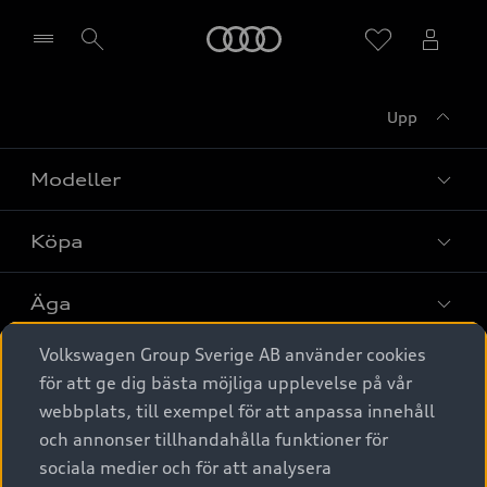
Meny
Upp
Välj återförsäljare
Modeller
Köpa
Alla modeller
Elbilar
Äga
Privaterbjudanden
Laddhybrider
Volkswagen Group Sverige AB använder cookies
Privatleasing
Tjänstebil
Service & tillbehör
A6 modellerna
för att ge dig bästa möjliga upplevelse på vår
Nya bilar i lager
webbplats, till exempel för att anpassa innehåll
Audi digital services
SUV
Om Audi Sverige
Tjänstebil
och annonser tillhandahålla funktioner för
Begagnade bilar i lager
Originaltillbehör - köp online
sociala medier och för att analysera
Avant
Business lease online
Audi approved :plus - så gott som nya