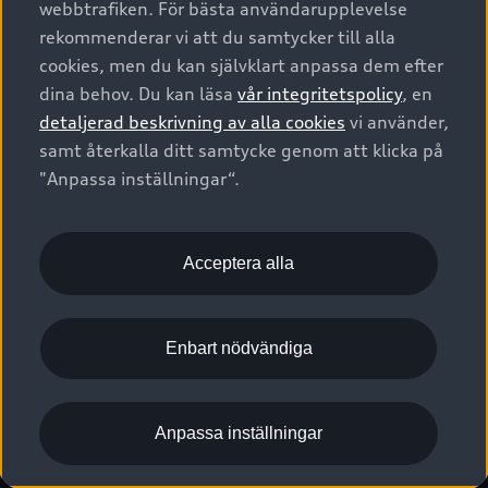
webbtrafiken. För bästa användarupplevelse
Kontakta oss
Garantier
Sportback
Företagsleasing
rekommenderar vi att du samtycker till alla
Finansiering
Boka Service online
Försäkring
cookies, men du kan självklart anpassa dem efter
Audi Sport
Audi exclusive
dina behov. Du kan läsa
vår integritetspolicy
, en
Audi Återförsäljare/-serviceverkstad
Digitala manualer för din Audi
© 2026 AUDI SVERIGE. All Rights Reserved.
detaljerad beskrivning av alla cookies
vi använder,
Provkörning
myAudi
Audi Collection – livsstilsartiklar
samt återkalla ditt samtycke genom att klicka på
Utgivare
Juridiskt
Juridiskt Audi AG
"Anpassa inställningar“.
Pressmeddelanden
Juridiskt Audi Digital Giveaway
Vanliga frågor
Tillgänglighetsredogörelse
Cookies
Nyhetsbrev
2G/3G nätet stängs ned - Hur påverkas min bil av detta?
Anpassa inställningar för cookies
Acceptera alla
Vårt hållbarhetsarbete
Visselblåsarkanaler
Lediga tjänster huvudkontor
Enbart nödvändiga
Lediga tjänster hos Audi Återförsäljare
Kommentar till mediauppgifter om dataläcka
Anpassa inställningar